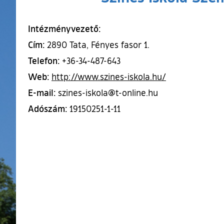
Intézményvezető:
Cím:
2890 Tata, Fényes fasor 1.
Telefon:
+36-34-487-643
Web:
(külső hivatko
http://www.szines-iskola.hu/
E-mail:
szines-iskola@t-online.hu
Adószám:
19150251-1-11