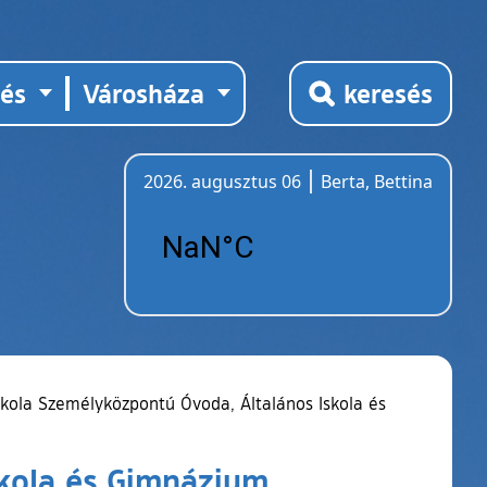
tés
Városháza
keresés
2026. augusztus 06
Berta, Bettina
Időjárás
skola Személyközpontú Óvoda, Általános Iskola és
skola és Gimnázium