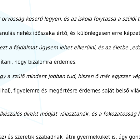
rvosság keserű legyen, és az iskola folytassa a szülői te
 tanulás nehéz időszaka értő, és különlegesen erre képzet
zt a fájdalmat úgysem lehet elkerülni, és az életbe „edze
tani, hogy bizalomra érdemes.
gy a szülő mindent jobban tud, hiszen ő már egyszer vég
hal), figyelemre és megértésre érdemes saját belső világ
lkészülés direkt módját választanák, és a fokozatosság he
az) és szeretik szabadnak látni gyermeküket is, úgy gon