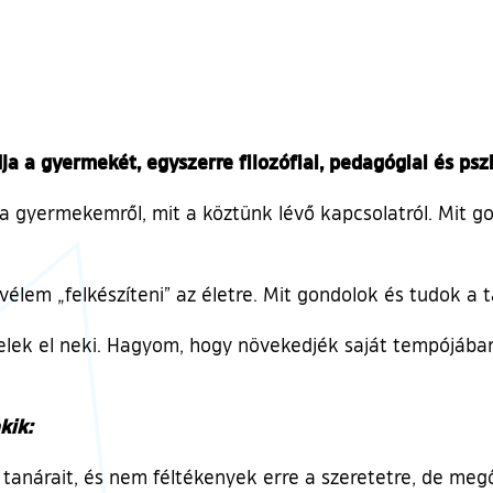
ja a gyermekét, egyszerre filozófiai, pedagógiai és psz
 a gyermekemről, mit a köztünk lévő kapcsolatról. Mit go
em „felkészíteni” az életre. Mit gondolok és tudok a tan
zelek el neki. Hagyom, hogy növekedjék saját tempójában
kik:
 tanárait, és nem féltékenyek erre a szeretetre, de megő