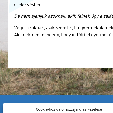
cselekvésben.
De nem ajánljuk azoknak, akik félnek úgy a sajá
Végül azoknak, akik szeretik, ha gyermekük mele
Akiknek nem mindegy, hogyan tölti el gyermekük 
Cookie-hoz való hozzájárulás kezelése
Tata Város Önkormány