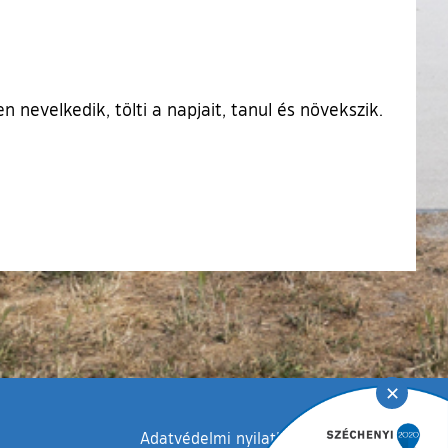
evelkedik, tölti a napjait, tanul és növekszik.
✕
Adatvédelmi nyilatkozat