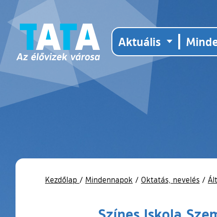
Aktuális
Mind
Kezdőlap
/
Mindennapok
/
Oktatás, nevelés
/
Ál
Színes Iskola Sze