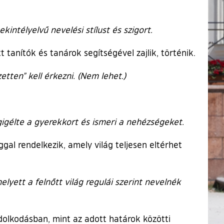
kintélyelvű nevelési stílust és szigort.
t tanítók és tanárok segítségével zajlik, történik.
tten” kell érkezni. (Nem lehet.)
igélte a gyerekkort és ismeri a nehézségeket.
gal rendelkezik, amely világ teljesen eltérhet
lyett a felnőtt világ regulái szerint nevelnék
dolkodásban, mint az adott határok közötti