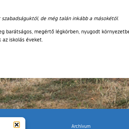
t szabadságuktól, de még talán inkább a másokétól.
g barátságos, megértő légkörben, nyugodt környezetben n
az iskolás éveket.
zata
(külső hivatkozás)
Archívum