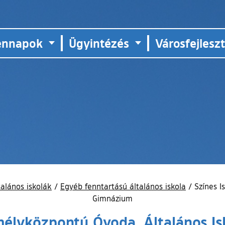
ennapok
Ügyintézés
Városfejlesz
talános iskolák
/
Egyéb fenntartású általános iskola
/
Színes I
Gimnázium
mélyközpontú Óvoda, Általános I