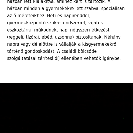
házban lett kialakítva, amihez kert is tartozik. A
házban minden a gyermekekre lett szabva, speciálisan
az ő méreteikhez. Heti és napirenddel,
gyermekközpontú szokásrendszerrel, sajátos
eszköztárral működnek, napi négyszeri étkezést
(reggeli, tízórai, ebéd, uzsonna) biztosítanak. Néhány
napra vagy délelőttre is vállalják a kisgyermekekről
történő gondoskodást. A családi bölcsőde
szolgáltatásai térítési díj ellenében vehetők igénybe.