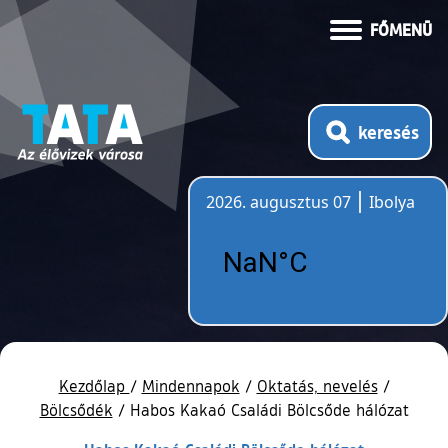
FŐMENÜ
keresés
2026. augusztus 07
Ibolya
Időjárás
Kezdőlap
/
Mindennapok
/
Oktatás, nevelés
/
Bölcsődék
/
Habos Kakaó Családi Bölcsőde hálózat