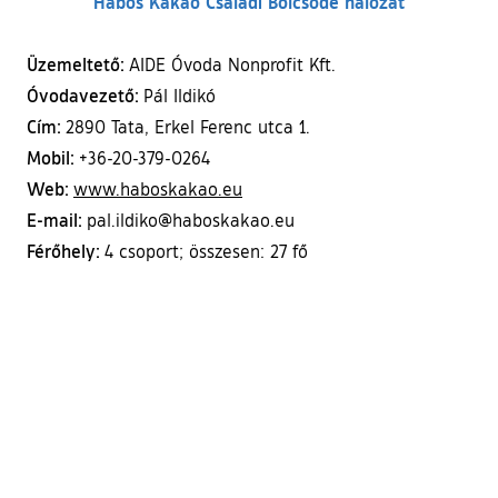
Habos Kakaó Családi Bölcsőde hálózat
Üzemeltető:
AIDE Óvoda Nonprofit Kft.
Óvodavezető:
Pál Ildikó
Cím:
2890 Tata, Erkel Ferenc utca 1.
Mobil:
+36-20-379-0264
Web:
(külső hivatkozás)
www.haboskakao.eu
E-mail:
pal.ildiko@haboskakao.eu
Férőhely:
4 csoport; összesen: 27 fő