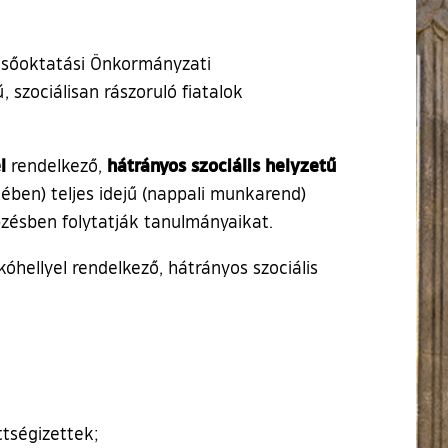
elsőoktatási Önkormányzati
 szociálisan rászoruló fiatalok
l
hátrányos szociális helyzetű
rendelkező,
tében) teljes idejű (nappali munkarend)
pzésben folytatják tanulmányaikat.
óhellyel rendelkező, hátrányos szociális
ttségizettek;