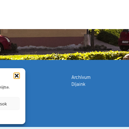
zata
(külső hivatkozás)
Archívum
Díjaink
újtsa.
ások