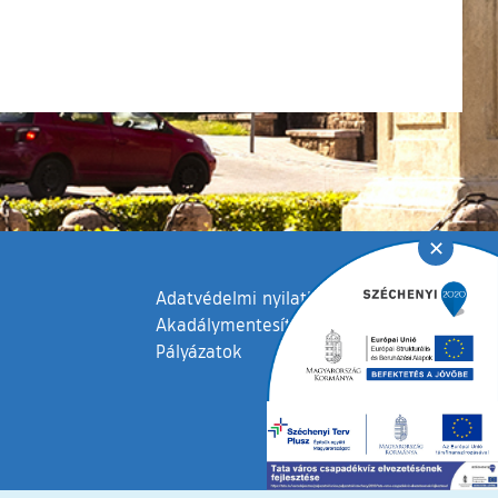
✕
Adatvédelmi nyilatkozat
Akadálymentesítési nyilatkozat
Pályázatok