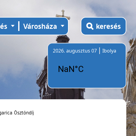
tés
Városháza
keresés
2026. augusztus 07
Ibolya
Időjárás
arica Ösztöndíj