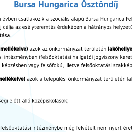
Bursa Hungarica Ösztöndíj
évben csatlakozik a szociális alapú Bursa Hungarica F
j célja az esélyteremtés érdekében a hátrányos helyzetű,
tása.
 mellékelve)
lakóhellye
azok az önkormányzat területén
si intézményben (felsőoktatási hallgatói jogviszony kere
képzésben vagy felsőfokú, illetve felsőoktatási szakké
 mellékelve)
azok a települési önkormányzat területén lak
égi előtt álló középiskolások;
 felsőoktatási intézménybe még felvételt nem nyert ére