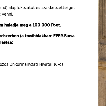
rend) alapfokozatot és szakképzettséget
 venni.
em haladja meg a 100 000 Ft-ot.
ndszerben (a továbbiakban: EPER-Bursa
lérése:
 hivatkozás)
Közös Önkormányzati Hivatal 16-os