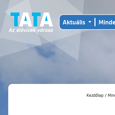
Aktuális
Mind
Kezdőlap
/
Min