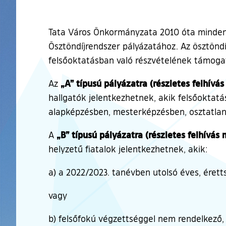
Tata Város Önkormányzata 2010 óta minden 
Ösztöndíjrendszer pályázatához. Az ösztöndí
felsőoktatásban való részvételének támoga
„A” típusú pályázatra (részletes felhívás
Az
hallgatók jelentkezhetnek, akik felsőoktatá
alapképzésben, mesterképzésben, osztatlan 
„B” típusú pályázatra (részletes felhívás
A
helyzetű fiatalok jelentkezhetnek, akik:
a) a 2022/2023. tanévben utolsó éves, éretts
vagy
b) felsőfokú végzettséggel nem rendelkező,