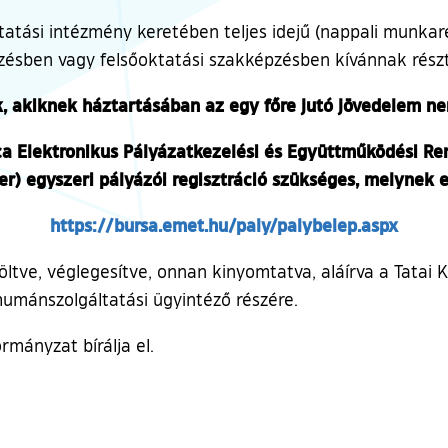
tatási intézmény keretében teljes idejű (nappali munka
ésben vagy felsőoktatási szakképzésben kívánnak részt
, akiknek háztartásában az egy főre jutó jövedelem n
a Elektronikus Pályázatkezelési és Együttműködési Re
er) egyszeri pályázói regisztráció szükséges, melynek e
(külső
https://bursa.emet.hu/paly/palybelep.aspx
ltve, véglegesítve, onnan kinyomtatva, aláírva a Tatai 
humánszolgáltatási ügyintéző részére.
rmányzat bírálja el.