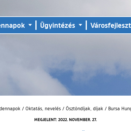
ennapok
Ügyintézés
Városfejlesz
dennapok
/
Oktatás, nevelés
/
Ösztöndíjak, díjak
/
Bursa Hung
MEGJELENT: 2022. NOVEMBER. 27.