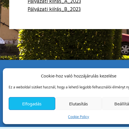
Pályázati kiírás_A_2023
Pályázati kiírás_B_2023
Cookie-hoz való hozzájárulás kezelése
Tata Város Önkormány
Ez a weboldal sütiket használ, hogy a lehető legjobb felhasználói élményt ny
2890 Tata, Kossuth tér 1.
Telefon:
+36 34 / 588 600
Elfogadás
Elutasítás
Beállít
Fax:
+36 34 / 587 078
Email:
ph@tata.hu
Cookie Policy