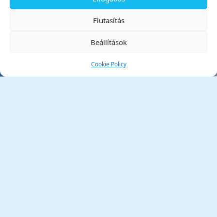
✕
Elutasítás
Beállítások
Cookie Policy
Tata Város Önkormányzata
2890 Tata, Kossuth tér 1.
Telefon:
+36 34 / 588 600
Fax:
+36 34 / 587 078
Email:
ph@tata.hu
(külső hivatkozás)
Archívum
Díjaink
Adatvédelmi nyilatkozat
Akadálymentesítési nyilatkozat
Pályázatok