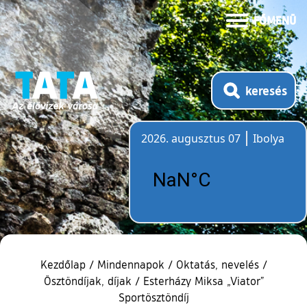
FŐMENÜ
keresés
2026. augusztus 07
Ibolya
Időjárás
Kezdőlap
/
Mindennapok
/
Oktatás, nevelés
/
Ösztöndíjak, díjak
/
Esterházy Miksa „Viator”
Sportösztöndíj