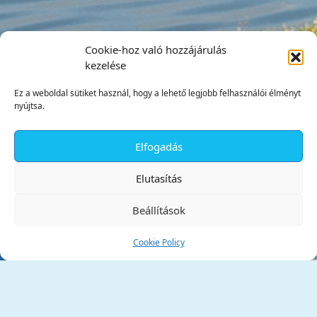
Cookie-hoz való hozzájárulás
kezelése
Ez a weboldal sütiket használ, hogy a lehető legjobb felhasználói élményt
nyújtsa.
Elfogadás
✕
Elutasítás
Beállítások
Cookie Policy
Tata Város Önkormányzata
2890 Tata, Kossuth tér 1.
Telefon:
+36 34 / 588 600