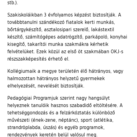
stb.).
Szakiskoláikban 3 évfolyamos képzést biztosítják. A
továbbtanulni szándékozó fiatalok kerti munkás,
bőrtárgykészítő, asztalosipari szerelő, lakástextil
készítő, számítógépes adatrögzítő, parkápoló, konyhai
kisegítő, takarítói munka szakmákra kérhetik
felvételüket. Ezek közül az első öt szakmában OKJ-s
részszakképesítés érhető el.
Kollégiumaik a megye területén élő hátrányos, vagy
halmozottan hátrányos helyzetű gyermekek
elhelyezését, nevelését biztosítják.
Pedagógiai Programjuk szerint nagy hangsúlyt
helyeznek tanulóik hasznos szabadidő eltöltésére. A
tehetséggondozás és a felzárkóztatás különböző
művészeti (ének-zene, néptánc), sport (atlétika,
strandröplabda, úszás) és egyéb programok,
rendezvények keretén belül valósul meg.