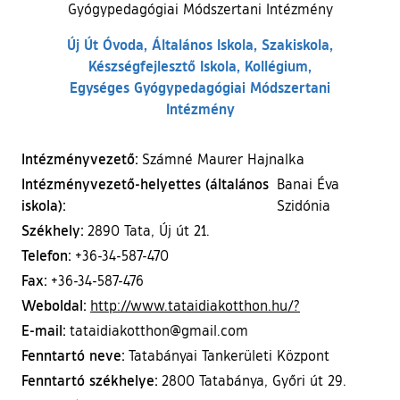
Gyógypedagógiai Módszertani Intézmény
Új Út Óvoda, Általános Iskola, Szakiskola,
Készségfejlesztő Iskola, Kollégium,
Egységes Gyógypedagógiai Módszertani
Intézmény
Intézményvezető:
Számné Maurer Hajnalka
Intézményvezető-helyettes (általános
Banai Éva
iskola):
Szidónia
Székhely:
2890 Tata, Új út 21.
Telefon:
+36-34-587-470
Fax:
+36-34-587-476
Weboldal:
(külső hivatkoz
http://www.tataidiakotthon.hu/?
E-mail:
tataidiakotthon@gmail.com
Fenntartó neve:
Tatabányai Tankerületi Központ
Fenntartó székhelye:
2800 Tatabánya, Győri út 29.