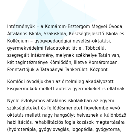
Intézményük – a Komárom-Esztergom Megyei Óvoda,
Általános Iskola, Szakiskola, Készségfejlesztő Iskola és
Kollégium – gyógypedagógiai nevelési-oktatási,
gyermekvédelmi feladatokat lát el. Többcélú,
szegregált intézmény, melynek székhelye Tatán van,
két tagintézménye Kömlődön, illetve Komáromban.
Fenntartójuk a Tatabányai Tankerületi Központ.
Kömlődi óvodájukban az értelmileg akadályozott
kisgyermekek mellett autista gyermekeket is ellátnak.
Nyolc évfolyamos általános iskoláikban az egyéni
szükségleteket és fejlődésmenetet figyelembe vevő
oktatás mellett nagy hangsúlyt helyeznek a különböző
habilitációs, rehabilitációs foglalkozások megtartására
(hydroterápia, gyógylovaglás, logopédia, gyógytorna,