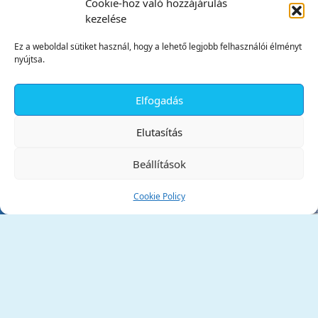
Cookie-hoz való hozzájárulás
kezelése
Ez a weboldal sütiket használ, hogy a lehető legjobb felhasználói élményt
nyújtsa.
Elfogadás
✕
Elutasítás
Beállítások
Cookie Policy
Tata Város Önkormányzata
2890 Tata, Kossuth tér 1.
Telefon:
+36 34 / 588 600
Fax:
+36 34 / 587 078
Email:
ph@tata.hu
(külső hivatkozás)
Archívum