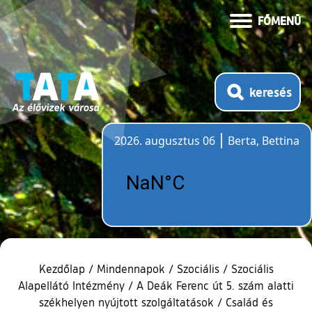
FŐMENÜ
keresés
2026. augusztus 06
Berta, Bettina
Időjárás
Kezdőlap
/
Mindennapok
/
Szociális
/
Szociális
Alapellátó Intézmény
/
A Deák Ferenc út 5. szám alatti
székhelyen nyújtott szolgáltatások
/
Család és