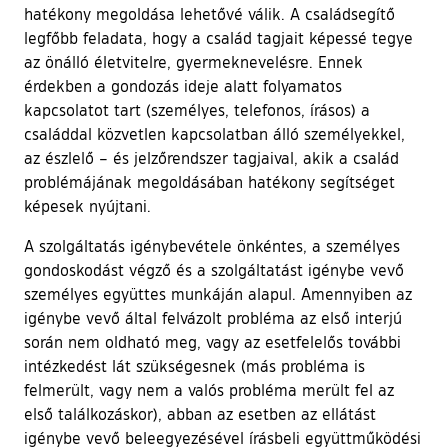
hatékony megoldása lehetővé válik. A családsegítő
legfőbb feladata, hogy a család tagjait képessé tegye
az önálló életvitelre, gyermeknevelésre. Ennek
érdekben a gondozás ideje alatt folyamatos
kapcsolatot tart (személyes, telefonos, írásos) a
családdal közvetlen kapcsolatban álló személyekkel,
az észlelő – és jelzőrendszer tagjaival, akik a család
problémájának megoldásában hatékony segítséget
képesek nyújtani.
A szolgáltatás igénybevétele önkéntes, a személyes
gondoskodást végző és a szolgáltatást igénybe vevő
személyes együttes munkáján alapul. Amennyiben az
igénybe vevő által felvázolt probléma az első interjú
során nem oldható meg, vagy az esetfelelős további
intézkedést lát szükségesnek (más probléma is
felmerült, vagy nem a valós probléma merült fel az
első találkozáskor), abban az esetben az ellátást
igénybe vevő beleegyezésével írásbeli együttműködési