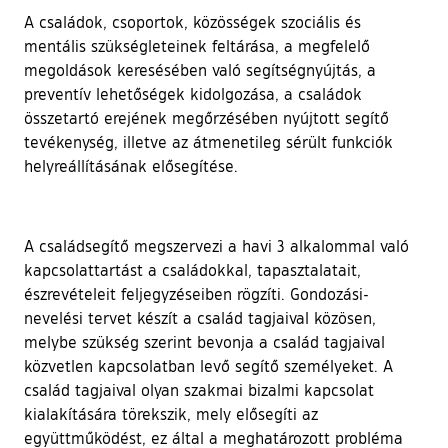
A családok, csoportok, közösségek szociális és
mentális szükségleteinek feltárása, a megfelelő
megoldások keresésében való segítségnyújtás, a
preventív lehetőségek kidolgozása, a családok
összetartó erejének megőrzésében nyújtott segítő
tevékenység, illetve az átmenetileg sérült funkciók
helyreállításának elősegítése.
A családsegítő megszervezi a havi 3 alkalommal való
kapcsolattartást a családokkal, tapasztalatait,
észrevételeit feljegyzéseiben rögzíti. Gondozási-
nevelési tervet készít a család tagjaival közösen,
melybe szükség szerint bevonja a család tagjaival
közvetlen kapcsolatban levő segítő személyeket. A
család tagjaival olyan szakmai bizalmi kapcsolat
kialakítására törekszik, mely elősegíti az
együttműködést, ez által a meghatározott probléma