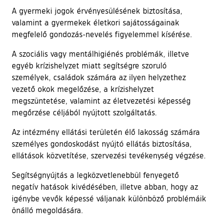
A gyermeki jogok érvényesülésének biztosítása,
valamint a gyermekek életkori sajátosságainak
megfelelő gondozás-nevelés figyelemmel kísérése.
A szociális vagy mentálhigiénés problémák, illetve
egyéb krízishelyzet miatt segítségre szoruló
személyek, családok számára az ilyen helyzethez
vezető okok megelőzése, a krízishelyzet
megszüntetése, valamint az életvezetési képesség
megőrzése céljából nyújtott szolgáltatás.
Az intézmény ellátási területén élő lakosság számára
személyes gondoskodást nyújtó ellátás biztosítása,
ellátások közvetítése, szervezési tevékenység végzése.
Segítségnyújtás a legközvetlenebbül fenyegető
negatív hatások kivédésében, illetve abban, hogy az
igénybe vevők képessé váljanak különböző problémáik
önálló megoldására.