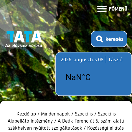
FŐMENÜ
keresés
2026. augusztus 08
László
Időjárás
Kezdőlap
/
Mindennapok
/
Szociális
/
Szociális
Alapellátó Intézmény
/
A Deák Ferenc út 5. szám alatti
székhelyen nyújtott szolgáltatások
/
Közösségi ellátás