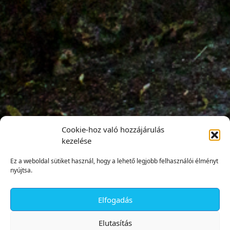
Cookie-hoz való hozzájárulás
kezelése
Ez a weboldal sütiket használ, hogy a lehető legjobb felhasználói élményt
nyújtsa.
Elfogadás
✕
Elutasítás