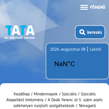
FŐMENÜ
keresés
2026. augusztus 08
László
Időjárás
Kezdőlap
/
Mindennapok
/
Szociális
/
Szociális
Alapellátó Intézmény
/
A Deák Ferenc út 5. szám alatti
székhelyen nyújtott szolgáltatások
/
Támogató