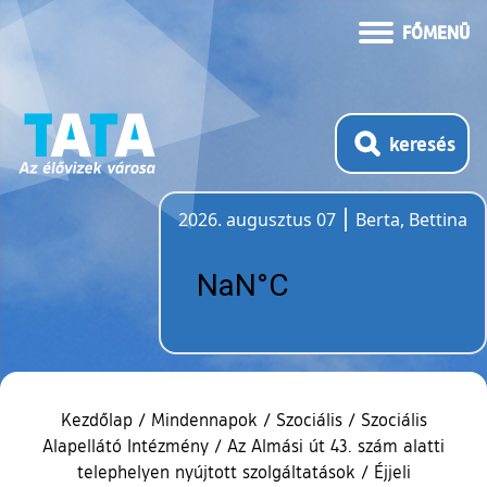
FŐMENÜ
keresés
2026. augusztus 07
Berta, Bettina
Időjárás
Kezdőlap
/
Mindennapok
/
Szociális
/
Szociális
Alapellátó Intézmény
/
Az Almási út 43. szám alatti
telephelyen nyújtott szolgáltatások
/
Éjjeli