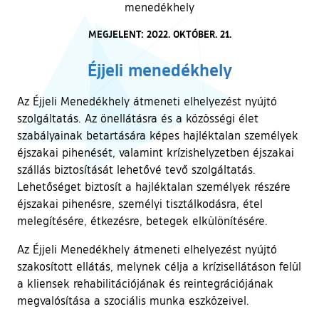
menedékhely
MEGJELENT: 2022. OKTÓBER. 21.
Éjjeli menedékhely
Az Éjjeli Menedékhely átmeneti elhelyezést nyújtó
szolgáltatás. Az önellátásra és a közösségi élet
szabályainak betartására képes hajléktalan személyek
éjszakai pihenését, valamint krízishelyzetben éjszakai
szállás biztosítását lehetővé tevő szolgáltatás.
Lehetőséget biztosít a hajléktalan személyek részére
éjszakai pihenésre, személyi tisztálkodásra, étel
melegítésére, étkezésre, betegek elkülönítésére.
Az Éjjeli Menedékhely átmeneti elhelyezést nyújtó
szakosított ellátás, melynek célja a krízisellátáson felül
a kliensek rehabilitációjának és reintegrációjának
megvalósítása a szociális munka eszközeivel.