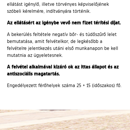
ellátást igénylő, illetve törvényes képviselőjének
szóbeli kérelmére, indítványára történik.
Az ellátásért az igénybe vevő nem fizet térítési díjat.
A bekerülés feltétele negatív bőr- és tüdőszűrő lelet
bemutatása, amit felvételkor, de legkésőbb a
felvételre jelentkezés utáni első munkanapon be kell
mutatnia az ügyeletesnek.
A felvétel alkalmával kizáró ok az ittas állapot és az
antiszociális magatartás.
Engedélyezett férőhelyek száma 25 + 15 (időszakos) fő.