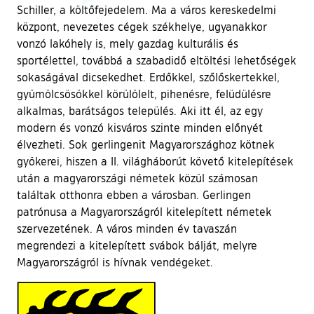
Schiller, a költőfejedelem. Ma a város kereskedelmi
központ, nevezetes cégek székhelye, ugyanakkor
vonzó lakóhely is, mely gazdag kulturális és
sportélettel, továbbá a szabadidő eltöltési lehetőségek
sokaságával dicsekedhet. Erdőkkel, szőlőskertekkel,
gyümölcsösökkel körülölelt, pihenésre, felüdülésre
alkalmas, barátságos település. Aki itt él, az egy
modern és vonzó kisváros szinte minden előnyét
élvezheti. Sok gerlingenit Magyarországhoz kötnek
gyökerei, hiszen a II. világháborút követő kitelepítések
után a magyarországi németek közül számosan
találtak otthonra ebben a városban. Gerlingen
patrónusa a Magyarországról kitelepített németek
szervezetének. A város minden év tavaszán
megrendezi a kitelepített svábok bálját, melyre
Magyarországról is hívnak vendégeket.