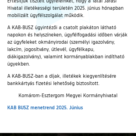
Értesítjük tisztelt ügyfeleinket, hogy a Tatai Járási
Hivatal illetékességi területén 2025. június hónapban
mobilizált ügyfélszolgálat működik.
A KAB-BUSZ ügyintézői a csatolt plakáton látható
napokon és helyszíneken, ügyfélfogadási időben várják
az ügyfeleket okmányirodai (személyi igazolvány,
lakcím, jogosítvány, útlevél, ügyfélkapu,
diákigazolvány), valamint kormányablakban indítható
ügyekben.
A KAB-BUSZ-ban a díjak, illetékek kiegyenlítésére
bankkártyás fizetési lehetőség biztosított.
Komárom-Esztergom Megyei Kormányhivatal
KAB BUSZ menetrend 2025. Június