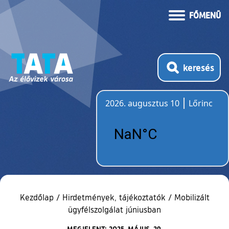
FŐMENÜ
keresés
2026. augusztus 10
Lőrinc
Időjárás
Kezdőlap
/
Hirdetmények, tájékoztatók
/
Mobilizált
ügyfélszolgálat júniusban
MEGJELENT: 2025. MÁJUS. 29.