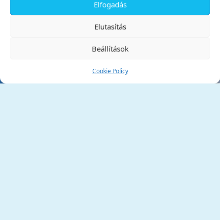
Elfogadás
✕
Elutasítás
Beállítások
Cookie Policy
Tata Város Önkormányzata
2890 Tata, Kossuth tér 1.
Telefon:
+36 34 / 588 600
Fax:
+36 34 / 587 078
Email:
ph@tata.hu
(külső hivatkozás)
Archívum
Díjaink
Adatvédelmi nyilatkozat
Akadálymentesítési nyilatkozat
Pályázatok