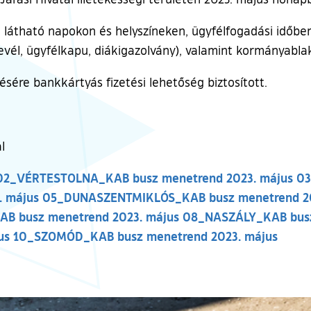
 látható napokon és helyszíneken, ügyfélfogadási időbe
tlevél, ügyfélkapu, diákigazolvány), valamint kormányabl
ésére bankkártyás fizetési lehetőség biztosított.
l
02_VÉRTESTOLNA_KAB busz menetrend 2023. május
03
 május
05_DUNASZENTMIKLÓS_KAB busz menetrend 20
 busz menetrend 2023. május
08_NASZÁLY_KAB busz
us
10_SZOMÓD_KAB busz menetrend 2023. május