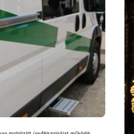
pban mobilizált ügyfélszolgálat működik.