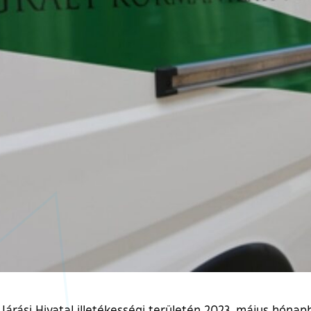
i Járási Hivatal illetékességi területén 2023. május hóna