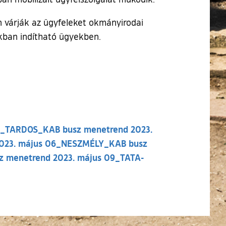
n várják az ügyfeleket okmányirodai
akban indítható ügyekben.
_TARDOS_KAB busz menetrend 2023.
23. május
06_NESZMÉLY_KAB busz
 menetrend 2023. május
09_TATA-