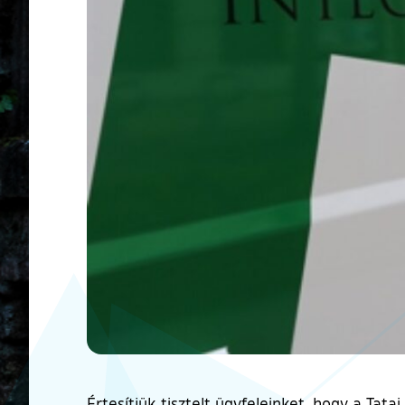
Értesítjük tisztelt ügyfeleinket, hogy a Tata