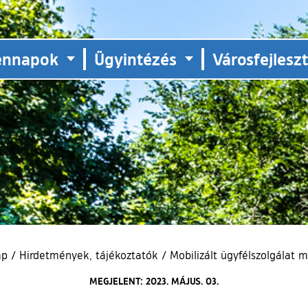
ennapok
Ügyintézés
Városfejlesz
ap
/
Hirdetmények, tájékoztatók
/
Mobilizált ügyfélszolgálat 
MEGJELENT: 2023. MÁJUS. 03.