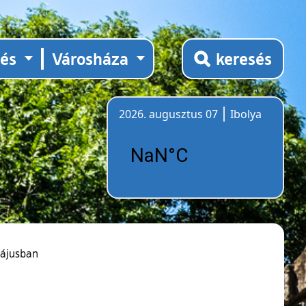
tés
Városháza
keresés
2026. augusztus 07
Ibolya
Időjárás
májusban