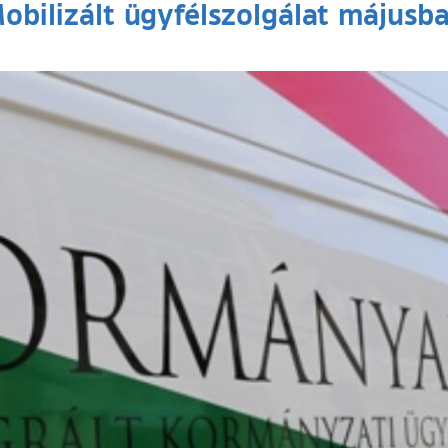
obilizált ügyfélszolgálat májusb