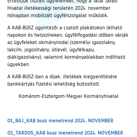
Értesítjük tisztelt ügyfeleinket, hogy a Tatai Járási
Hivatal illetékességi területén 2024. november
hónapban mobilizált ügyfélszolgálat működik.
A KAB-BUSZ ügyintézői a csatolt plakátokon látható
napokon és helyszíneken, ügyfélfogadási időben várják
az ügyfeleket okmányirodai (személyi igazolvány,
lakcím, jogosítvány, útlevél, ügyfélkapu,
diákigazolvány), valamint kormányablakban indítható
ügyekben.
A KAB-BUSZ-ban a díjak, illetékek kiegyenlítésére
bankkártyás fizetési lehetőség biztosított.
Komárom-Esztergom Megyei Kormányhivatal
01_BAJ_KAB busz menetrend 2024. NOVEMBER
03_TARDOS_KAB busz menetrend 2024. NOVEMBER