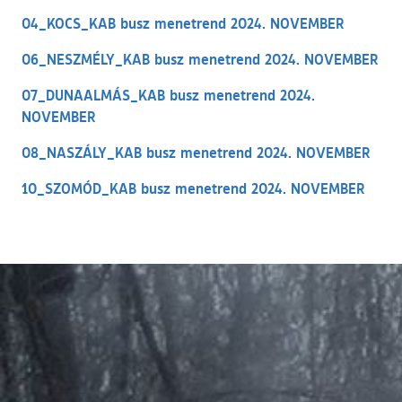
04_KOCS_KAB busz menetrend 2024. NOVEMBER
06_NESZMÉLY_KAB busz menetrend 2024. NOVEMBER
07_DUNAALMÁS_KAB busz menetrend 2024.
NOVEMBER
08_NASZÁLY_KAB busz menetrend 2024. NOVEMBER
10_SZOMÓD_KAB busz menetrend 2024. NOVEMBER