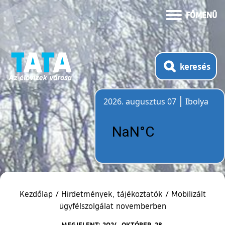
FŐMENÜ
keresés
2026. augusztus 07
Ibolya
Időjárás
Kezdőlap
/
Hirdetmények, tájékoztatók
/
Mobilizált
ügyfélszolgálat novemberben
MEGJELENT: 2024. OKTÓBER. 28.