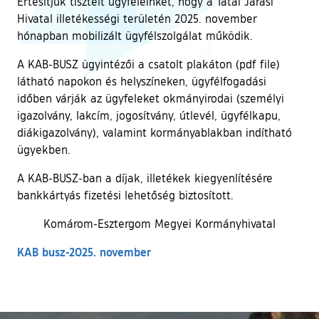
Értesítjük tisztelt ügyfeleinket, hogy a Tatai Járási
Hivatal illetékességi területén 2025. november
hónapban mobilizált ügyfélszolgálat működik.
A KAB-BUSZ ügyintézői a csatolt plakáton (pdf file)
látható napokon és helyszíneken, ügyfélfogadási
időben várják az ügyfeleket okmányirodai (személyi
igazolvány, lakcím, jogosítvány, útlevél, ügyfélkapu,
diákigazolvány), valamint kormányablakban indítható
ügyekben.
A KAB-BUSZ-ban a díjak, illetékek kiegyenlítésére
bankkártyás fizetési lehetőség biztosított.
Komárom-Esztergom Megyei Kormányhivatal
KAB busz-2025. november