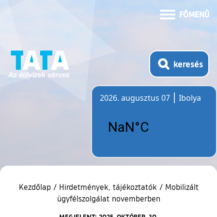
FŐMENÜ
keresés
2026. augusztus 07
Ibolya
Időjárás
Kezdőlap
/
Hirdetmények, tájékoztatók
/
Mobilizált
ügyfélszolgálat novemberben
MEGJELENT: 2025. OKTÓBER. 30.