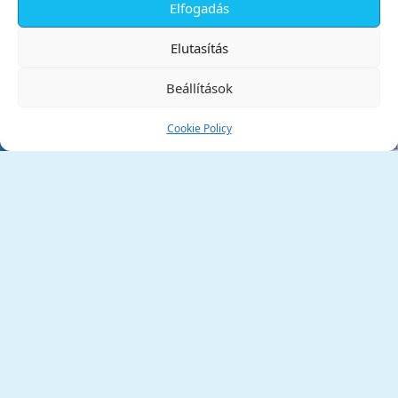
Elfogadás
✕
Elutasítás
Beállítások
Cookie Policy
Tata Város Önkormányzata
2890 Tata, Kossuth tér 1.
Telefon:
+36 34 / 588 600
Fax:
+36 34 / 587 078
Email:
ph@tata.hu
(külső hivatkozás)
Archívum
Díjaink
Adatvédelmi nyilatkozat
Akadálymentesítési nyilatkozat
Pályázatok