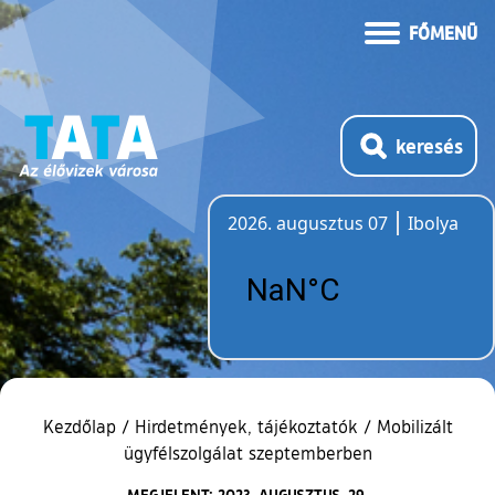
FŐMENÜ
keresés
2026. augusztus 07
Ibolya
Időjárás
Kezdőlap
/
Hirdetmények, tájékoztatók
/
Mobilizált
ügyfélszolgálat szeptemberben
MEGJELENT: 2023. AUGUSZTUS. 29.