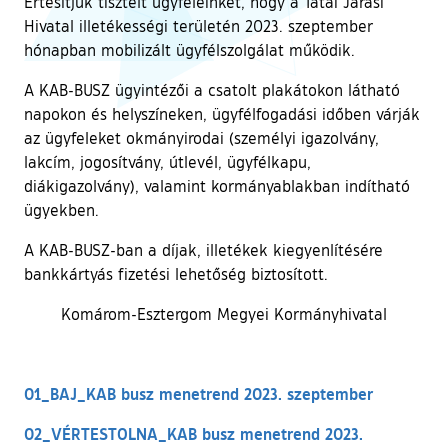
Értesítjük tisztelt ügyfeleinket, hogy a Tatai Járási
Hivatal illetékességi területén 2023. szeptember
hónapban mobilizált ügyfélszolgálat működik.
A KAB-BUSZ ügyintézői a csatolt plakátokon látható
napokon és helyszíneken, ügyfélfogadási időben várják
az ügyfeleket okmányirodai (személyi igazolvány,
lakcím, jogosítvány, útlevél, ügyfélkapu,
diákigazolvány), valamint kormányablakban indítható
ügyekben.
A KAB-BUSZ-ban a díjak, illetékek kiegyenlítésére
bankkártyás fizetési lehetőség biztosított.
Komárom-Esztergom Megyei Kormányhivatal
01_BAJ_KAB busz menetrend 2023. szeptember
02_VÉRTESTOLNA_KAB busz menetrend 2023.