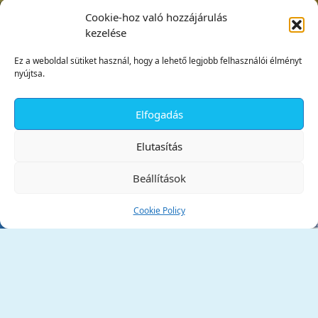
Cookie-hoz való hozzájárulás
kezelése
Ez a weboldal sütiket használ, hogy a lehető legjobb felhasználói élményt
nyújtsa.
Elfogadás
✕
Elutasítás
Beállítások
Cookie Policy
Tata Város Önkormányzata
2890 Tata, Kossuth tér 1.
Telefon:
+36 34 / 588 600
Fax:
+36 34 / 587 078
Email:
ph@tata.hu