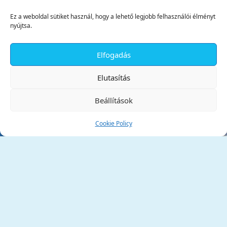
Ez a weboldal sütiket használ, hogy a lehető legjobb felhasználói élményt
nyújtsa.
Elfogadás
✕
Elutasítás
Beállítások
Cookie Policy
Tata Város Önkormányzata
2890 Tata, Kossuth tér 1.
Telefon:
+36 34 / 588 600
Fax:
+36 34 / 587 078
Email:
ph@tata.hu
(külső hivatkozás)
Archívum
Díjaink
Adatvédelmi nyilatkozat