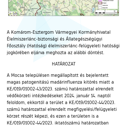
A Komárom-Esztergom Vármegyei Kormányhivatal
Élelmiszerlánc-biztonsági és Állategészségügyi
Főosztály (Hatóság) élelmiszerlánc-felügyeleti hatósági
jogkörében eljárva meghozta az alábbi döntést.
HATÁROZAT
A Mocsa településen megállapított és bejelentett
magas patogenitású madárinfluenza kitörés miatt a
KE/019/01002-43/2023. számú határozattal elrendelt
védőkörzeti intézkedéseket 2024. január 14. naptól
feloldom, ekkortól a terület a KE/019/01002-44/2023.
számú határozattal elrendelt megfigyelési/felügyeleti
körzet részét képezi, és ezen a területen is a
KE/019/01002-44/2023. iktatószámú határozatban