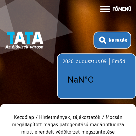
FŐMENÜ
keresés
2026. augusztus 09
Emőd
Időjárás
Kezdőlap
/
Hirdetmények, tájékoztatók
/
Mocsán
megállapított magas patogenitású madárinfluenza
miatt elrendelt védőkörzet megszüntetése