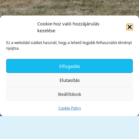
Cookie-hoz való hozzájárulás
kezelése
Ez a weboldal sütiket használ, hogy a lehető legjobb felhasználói élményt
nyújtsa.
Elfogadás
✕
Elutasítás
Beállítások
Cookie Policy
Tata Város Önkormányzata
2890 Tata, Kossuth tér 1.
Telefon:
+36 34 / 588 600