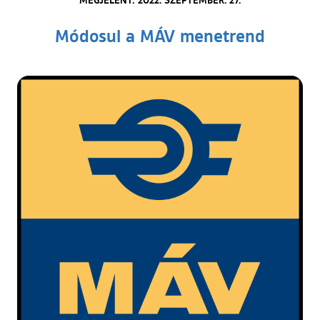
Módosul a MÁV menetrend