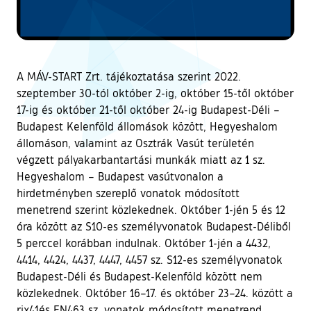
A MÁV-START Zrt. tájékoztatása szerint 2022.
szeptember 30-tól október 2-ig, október 15-től október
17-ig és október 21-től október 24-ig Budapest-Déli –
Budapest Kelenföld állomások között, Hegyeshalom
állomáson, valamint az Osztrák Vasút területén
végzett pályakarbantartási munkák miatt az 1 sz.
Hegyeshalom – Budapest vasútvonalon a
hirdetményben szereplő vonatok módosított
menetrend szerint közlekednek. Október 1-jén 5 és 12
óra között az S10-es személyvonatok Budapest-Déliből
5 perccel korábban indulnak. Október 1-jén a 4432,
4414, 4424, 4437, 4447, 4457 sz. S12-es személyvonatok
Budapest-Déli és Budapest-Kelenföld között nem
közlekednek. Október 16–17. és október 23–24. között a
rjx41és EN463 sz. vonatok módosított menetrend