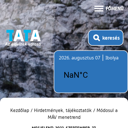
FŐMENÜ
keresés
2026. augusztus 07
Ibolya
Időjárás
Kezdőlap
/
Hirdetmények, tájékoztatók
/
Módosul a
MÁV menetrend
MEGJELENT: 2022. SZEPTEMBER. 27.