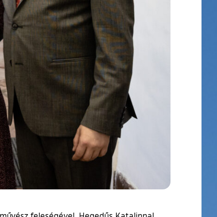
művész feleségével, Hegedűs Katalinnal