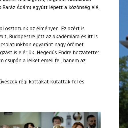
és Baráz Ádám) együtt lépett a közönség elé,
al osztozunk az élményen. Ez azért is
it, Budapestre jött az akadémiára és itt is
apcsolatunkban egyaránt nagy örömet
gzást is elérjük. Hegedűs Endre hozzátette:
m csupán a lelket emeli fel, hanem az
űvészek régi kottákat kutattak fel és