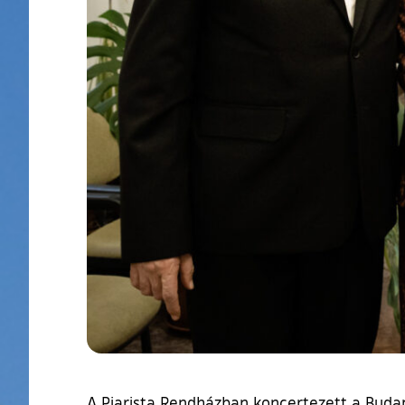
A Piarista Rendházban koncertezett a Buda