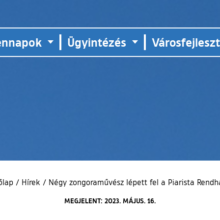
ennapok
Ügyintézés
Városfejlesz
őlap
/
Hírek
/
Négy zongoraművész lépett fel a Piarista Rend
MEGJELENT: 2023. MÁJUS. 16.