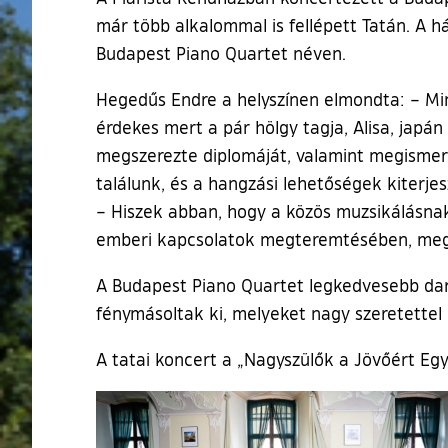
már több alkalommal is fellépett Tatán. A h
Budapest Piano Quartet néven.
Hegedűs Endre a helyszínen elmondta: – Mind
érdekes mert a pár hölgy tagja, Alisa, japá
megszerezte diplomáját, valamint megismer
találunk, és a hangzási lehetőségek kiterje
– Hiszek abban, hogy a közös muzsikálásnak
emberi kapcsolatok megteremtésében, mege
A Budapest Piano Quartet legkedvesebb darab
fénymásoltak ki, melyeket nagy szeretettel é
A tatai koncert a „Nagyszülők a Jövőért Egy
Ugrás a galéria utánra