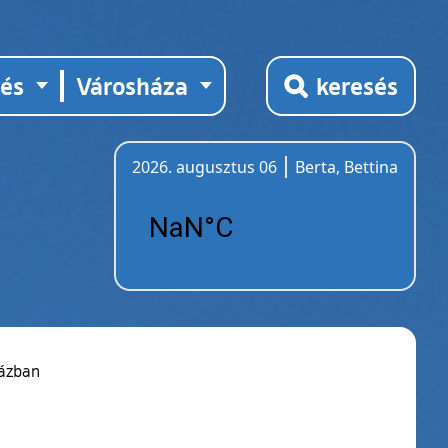
tés
Városháza
keresés
2026. augusztus 06
Berta, Bettina
Időjárás
házban