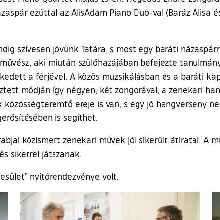
ázaspár ezúttal az AlisAdam Piano Duo-val (Baráz Alisa 
ig szívesen jövünk Tatára, s most egy baráti házaspárr
n művész, aki miután szülőhazájában befejezte tanulmánya
kedett a férjével. A közös muzsikálásban és a baráti k
sztett módján így négyen, két zongorával, a zenekari han
 közösségteremtő ereje is van, s egy jó hangverseny ne
rősítésében is segíthet.
jai közismert zenekari művek jól sikerült átiratai. A m
s sikerrel játszanak.
esület” nyitórendezvénye volt.