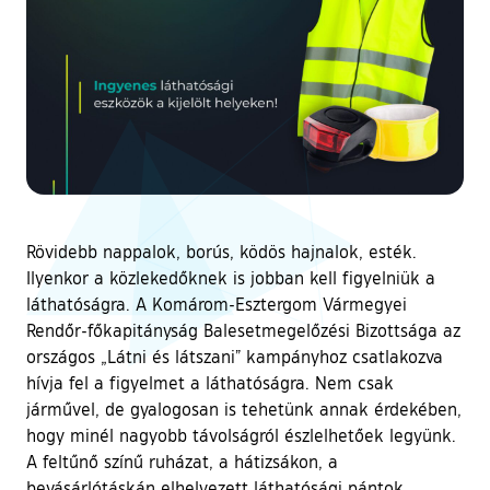
Rövidebb nappalok, borús, ködös hajnalok, esték.
Ilyenkor a közlekedőknek is jobban kell figyelniük a
láthatóságra. A Komárom-Esztergom Vármegyei
Rendőr-főkapitányság Balesetmegelőzési Bizottsága az
országos „Látni és látszani” kampányhoz csatlakozva
hívja fel a figyelmet a láthatóságra. Nem csak
járművel, de gyalogosan is tehetünk annak érdekében,
hogy minél nagyobb távolságról észlelhetőek legyünk.
A feltűnő színű ruházat, a hátizsákon, a
bevásárlótáskán elhelyezett láthatósági pántok,