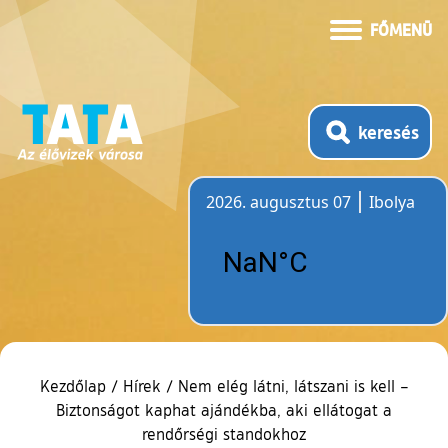
FŐMENÜ
keresés
2026. augusztus 07
Ibolya
Időjárás
Kezdőlap
/
Hírek
/
Nem elég látni, látszani is kell –
Biztonságot kaphat ajándékba, aki ellátogat a
rendőrségi standokhoz