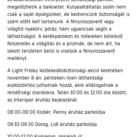
megelőzhetik a balesetet. Kutyasétáltatás során nem
csak a saját épségünket, de kedvencünk biztonságát is
szem előtt kell tartanunk. A fényvisszaverő vagy
világító nyakörv, póráz, hám ugyancsak segíti a
láthatóságot. A kerékpárokon és rollereken kötelező
felszerelés a világítás és a prizmák, de nem árt, ha
lakott területen belül is viseljük a fényvisszaverő
mellényt.
A Light Friday közlekedésbiztonsági akció keretében
november 8-án, pénteken ilyen láthatósági
eszközökhöz juthatnak hozzá, akik ellátogatnak a
rendőrségi standokra, Tatán 10:00 és 12:00 óra között,
az Interspar áruház bejáratánál.
08:00-09:00 Kisbér, Penny áruház parkolója
08:10-09:30 Dorog, Lidl áruház parkolója
10:00-12:00 Komárom, Igmándi út