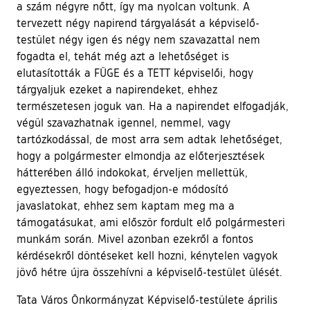
a szám négyre nőtt, így ma nyolcan voltunk. A
tervezett négy napirend tárgyalását a képviselő-
testület négy igen és négy nem szavazattal nem
fogadta el, tehát még azt a lehetőséget is
elutasították a FÜGE és a TETT képviselői, hogy
tárgyaljuk ezeket a napirendeket, ehhez
természetesen joguk van. Ha a napirendet elfogadják,
végül szavazhatnak igennel, nemmel, vagy
tartózkodással, de most arra sem adtak lehetőséget,
hogy a polgármester elmondja az előterjesztések
hátterében álló indokokat, érveljen mellettük,
egyeztessen, hogy befogadjon-e módosító
javaslatokat, ehhez sem kaptam meg ma a
támogatásukat, ami először fordult elő polgármesteri
munkám során. Mivel azonban ezekről a fontos
kérdésekről döntéseket kell hozni, kénytelen vagyok
jövő hétre újra összehívni a képviselő-testület ülését.
Tata Város Önkormányzat Képviselő-testülete április