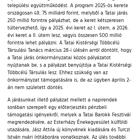
települési együttműködést. A program 2025-ös kerete
országosan 49, 75 milliárd forint, melyből a Tatai járás
250 millió forintra pályázhat, de a keret kétszeresen
túltervezhető, így a 2025. évi keret az I. ütem, a 2026.
évi keret a II. ütem lesz, vagyis összesen 500 millió
forintra lehet pályázni. A Tatai Kistérségi Többcélú
Társulási Tanács március 28-i ülésén arról döntött, hogy
a Tatai járás önkormányzatai közös pályázatot
nyújtanak be, s a pályázat benyújtója a Tatai Kistérségi
Többcélú Társulás lesz. Ehhez szükség van az
önkormányzat támogatására is, de az ügyben április 2-
án nem született döntés.
A járásunkat illető pályázat mellett a napirendek
sorában szerepelt egy előterjesztés pénzbeli
támogatási igényekről, melyek a Tatai Barokk Fesztivál
megrendezésére, az Esterházy Énekegyesület külföldi
utazására, Jász Attila új könyvének kiadására és Turczi
István nyári írótáborára vonatkoznak. Az ülés további