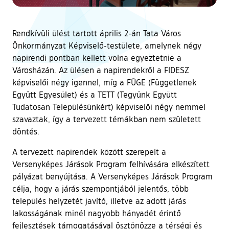
Rendkívüli ülést tartott április 2-án Tata Város
Önkormányzat Képviselő-testülete, amelynek négy
napirendi pontban kellett volna egyeztetnie a
Városházán. Az ülésen a napirendekről a FIDESZ
képviselői négy igennel, míg a FÜGE (Függetlenek
Együtt Egyesület) és a TETT (Tegyünk Együtt
Tudatosan Településünkért) képviselői négy nemmel
szavaztak, így a tervezett témákban nem született
döntés.
A tervezett napirendek között szerepelt a
Versenyképes Járások Program felhívására elkészített
pályázat benyújtása. A Versenyképes Járások Program
célja, hogy a járás szempontjából jelentős, több
település helyzetét javító, illetve az adott járás
lakosságának minél nagyobb hányadét érintő
fejlesztések támogatásával ösztönözze a térségi és