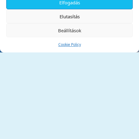
Elfogadás
✕
Elutasítás
Beállítások
Cookie Policy
Tata Város Önkormányzata
2890 Tata, Kossuth tér 1.
Telefon:
+36 34 / 588 600
Fax:
+36 34 / 587 078
Email:
ph@tata.hu
(külső hivatkozás)
Archívum
Díjaink
Adatvédelmi nyilatkozat
Akadálymentesítési nyilatkozat
Pályázatok