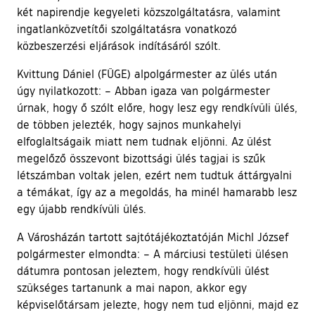
két napirendje kegyeleti közszolgáltatásra, valamint
ingatlanközvetítői szolgáltatásra vonatkozó
közbeszerzési eljárások indításáról szólt.
Kvittung Dániel (FÜGE) alpolgármester az ülés után
úgy nyilatkozott: – Abban igaza van polgármester
úrnak, hogy ő szólt előre, hogy lesz egy rendkívüli ülés,
de többen jelezték, hogy sajnos munkahelyi
elfoglaltságaik miatt nem tudnak eljönni. Az ülést
megelőző összevont bizottsági ülés tagjai is szűk
létszámban voltak jelen, ezért nem tudtuk áttárgyalni
a témákat, így az a megoldás, ha minél hamarabb lesz
egy újabb rendkívüli ülés.
A Városházán tartott sajtótájékoztatóján Michl József
polgármester elmondta: – A márciusi testületi ülésen
dátumra pontosan jeleztem, hogy rendkívüli ülést
szükséges tartanunk a mai napon, akkor egy
képviselőtársam jelezte, hogy nem tud eljönni, majd ez