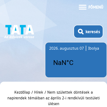
FŐMENÜ
keresés
2026. augusztus 07
Ibolya
Időjárás
Kezdőlap
/
Hírek
/
Nem születtek döntések a
napirendek témáiban az április 2-i rendkívüli testületi
ülésen