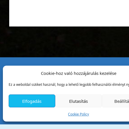
Cookie-hoz való hozzájárulás kezelése
Tata Város Önkormány
Ez a weboldal sütiket használ, hogy a lehető legjobb felhasználói élményt ny
2890 Tata, Kossuth tér 1.
Telefon:
+36 34 / 588 600
Elfogadás
Elutasítás
Beállít
Fax:
+36 34 / 587 078
Email:
ph@tata.hu
Cookie Policy