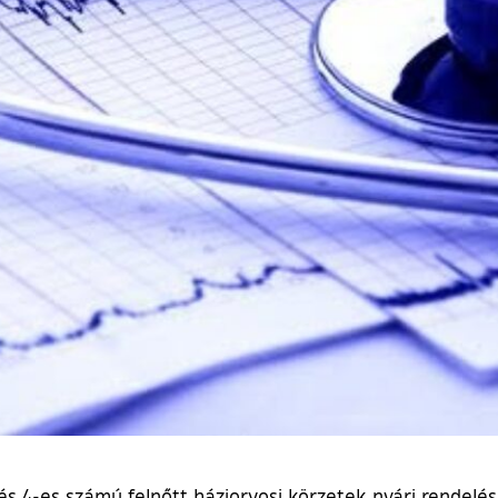
s és 4-es számú felnőtt háziorvosi körzetek nyári rendelés