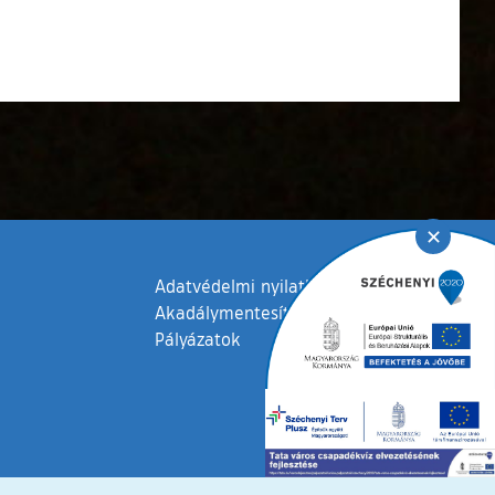
✕
Adatvédelmi nyilatkozat
Akadálymentesítési nyilatkozat
Pályázatok