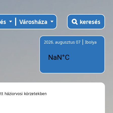
tés
Városháza
keresés
2026. augusztus 07
Ibolya
Időjárás
őtt háziorvosi körzetekben