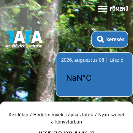
FŐMENÜ
keresés
2026. augusztus 08
László
Időjárás
Kezdőlap
/
Hirdetmények, tájékoztatók
/
Nyári szünet
a könyvtárban
MEGJELENT: 2023. JÚNIUS. 27.