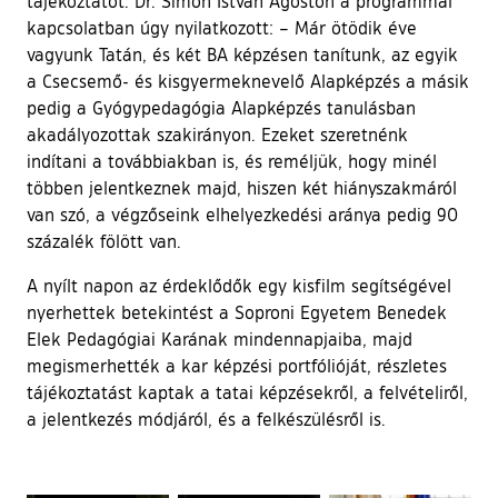
tájékoztatót. Dr. Simon István Ágoston a programmal
kapcsolatban úgy nyilatkozott: – Már ötödik éve
vagyunk Tatán, és két BA képzésen tanítunk, az egyik
a Csecsemő- és kisgyermeknevelő Alapképzés a másik
pedig a Gyógypedagógia Alapképzés tanulásban
akadályozottak szakirányon. Ezeket szeretnénk
indítani a továbbiakban is, és reméljük, hogy minél
többen jelentkeznek majd, hiszen két hiányszakmáról
van szó, a végzőseink elhelyezkedési aránya pedig 90
százalék fölött van.
A nyílt napon az érdeklődők egy kisfilm segítségével
nyerhettek betekintést a Soproni Egyetem Benedek
Elek Pedagógiai Karának mindennapjaiba, majd
megismerhették a kar képzési portfólióját, részletes
tájékoztatást kaptak a tatai képzésekről, a felvételiről,
a jelentkezés módjáról, és a felkészülésről is.