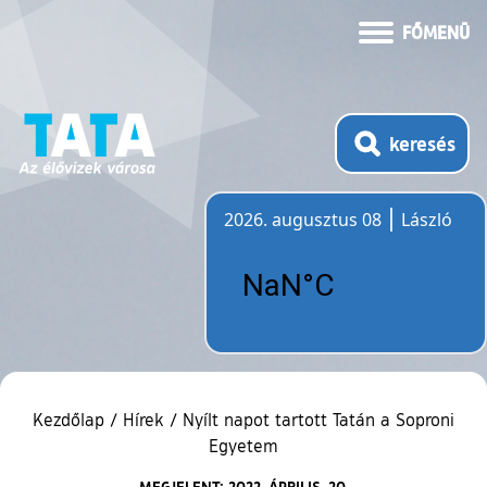
FŐMENÜ
keresés
2026. augusztus 08
László
Időjárás
Kezdőlap
/
Hírek
/
Nyílt napot tartott Tatán a Soproni
Egyetem
MEGJELENT: 2022. ÁPRILIS. 20.