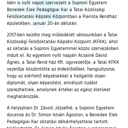
Idén is nyílt napot szervezett a Soproni Egyetem
Benedek Elek Pedagógiai Kar a Tatai Közösségi
Felsőoktatási Képzési Központban a Piarista Rendház
épületében, január 20-án délután.
2017-ben kezdte meg működését városunkban a Tatai
Közösségi Felsőoktatási Képzési Központ (KFKK), ahol
az oktatás a Soproni Egyetemmel közös szervezésben
indult el. Az egyetem nyílt napján Acsainé Dávid
Ágnes, a Tatai Rend-ház Kft. ügyvezetője, a Tatai KFKK
vezetője köszöntötte az érdeklődőket, hangsúlyozva,
hogy az elérhető képzésekkel a hallgatók olyan
diplomát, olyan képesítést, elmélyült tudást
szerezhetnek, amelynek értékei az egész életüket
meghatározzák.
A helyszínen Dr. Závoti Józsefné, a Soproni Egyetem
docense és Dr. Simon István Ágoston, a Benedek Elek
Pedagógiai Kar oktatási dékánhelyettese tartott