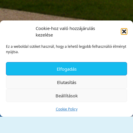
Cookie-hoz való hozzájárulás
kezelése
Ez a weboldal sütiket használ, hogy a lehető legjobb felhasználói élményt
nyújtsa.
Elfogadás
✕
Elutasítás
Beállítások
Cookie Policy
Tata Város Önkormányzata
2890 Tata, Kossuth tér 1.