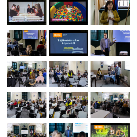
Ugrás a galéria utánra