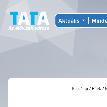
Aktuális
Mind
Kezdőlap
/
Hírek
/
N