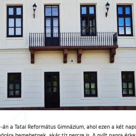
án a Tatai Református Gimnázium, ahol ezen a két napon
órára bemehetnek, akár tíz percre is. A nyílt napra érke