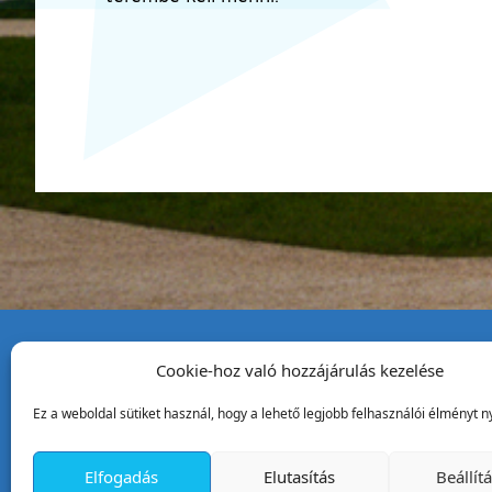
Cookie-hoz való hozzájárulás kezelése
Tata Város Önkormány
Ez a weboldal sütiket használ, hogy a lehető legjobb felhasználói élményt ny
2890 Tata, Kossuth tér 1.
Telefon:
+36 34 / 588 600
Elfogadás
Elutasítás
Beállít
Fax:
+36 34 / 587 078