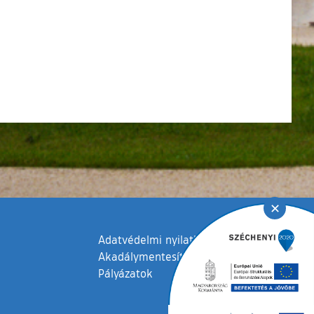
✕
Adatvédelmi nyilatkozat
Akadálymentesítési nyilatkozat
Pályázatok