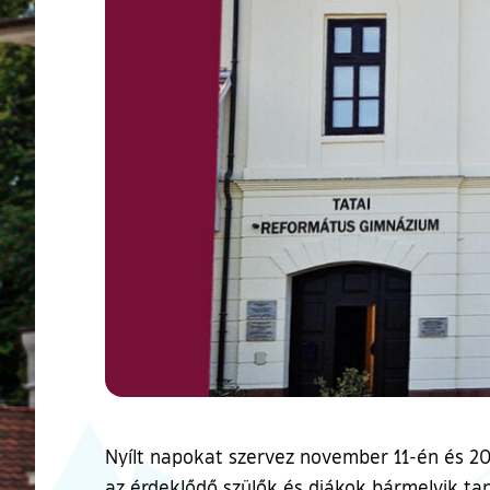
Nyílt napokat szervez november 11-én és 20-
az érdeklődő szülők és diákok bármelyik tan