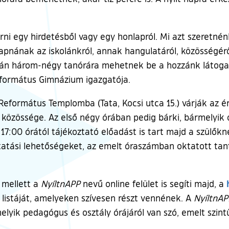
ni egy hirdetésből vagy egy honlapról. Mi azt szeretné
pnának az iskolánkról, annak hangulatáról, közösségéről
pán három-négy tanórára mehetnek be a hozzánk látoga
 Református Gimnázium igazgatója.
eformátus Templomba (Tata, Kocsi utca 15.) várják az ér
 közössége. Az első négy órában pedig bárki, bármelyik 
17:00 órától tájékoztató előadást is tart majd a szülők
tatási lehetőségeket, az emelt óraszámban oktatott tant
 mellett a
NyíltnAPP
nevű online felület is segíti majd, a
 listáját, amelyeken szívesen részt vennének. A
NyíltnAP
 melyik pedagógus és osztály órájáról van szó, emelt szin