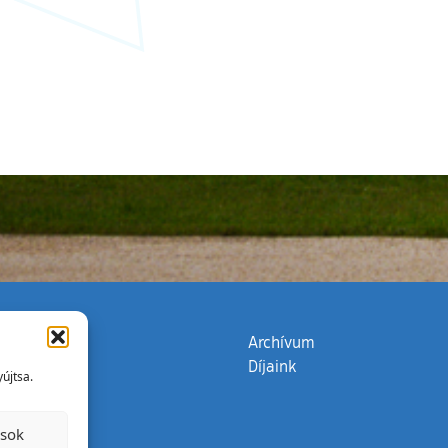
zata
(külső hivatkozás)
Archívum
Díjaink
újtsa.
ások