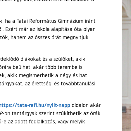
nk, ha a Tatai Református Gimnázium iránt
. Ezért már az iskola alapítása óta olyan
tók, hanem az összes órát megnyitjuk
deklődő diákokat és a szülőket, akik
órára beülhet, akár több terembe is
nek, akik megismerhetik a négy és hat
árgyakat, az érettségi és továbbtanulási
(külső hivatkozás)
https://tata-refi.hu/nyilt-napp
oldalon akár
P
-on tantárgyak szerint szűkíthetik az órák
tű-e az adott foglalkozás, vagy melyik