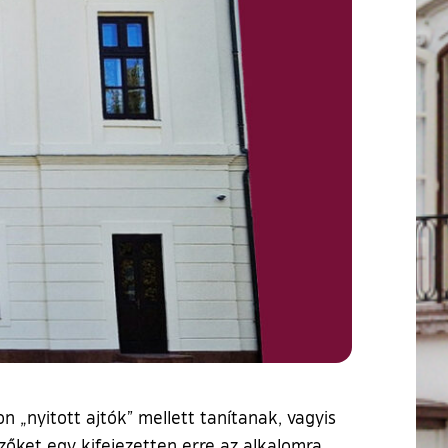
 „nyitott ajtók” mellett tanítanak, vagyis
zőket egy kifejezetten erre az alkalomra