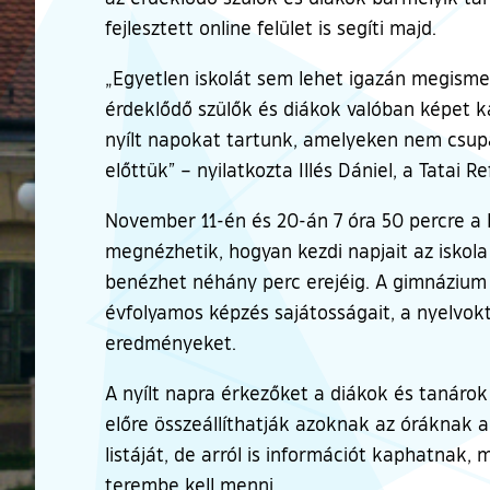
fejlesztett online felület is segíti majd.
„Egyetlen iskolát sem lehet igazán megismer
érdeklődő szülők és diákok valóban képet ka
nyílt napokat tartunk, amelyeken nem csu
előttük” – nyilatkozta Illés Dániel, a Tatai
November 11-én és 20-án 7 óra 50 percre a R
megnézhetik, hogyan kezdi napjait az iskola
benézhet néhány perc erejéig. A gimnázium 
évfolyamos képzés sajátosságait, a nyelvok
eredményeket.
A nyílt napra érkezőket a diákok és tanárok
előre összeállíthatják azoknak az óráknak a
listáját, de arról is információt kaphatnak,
terembe kell menni.