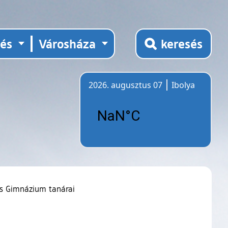
tés
Városháza
keresés
2026. augusztus 07
Ibolya
Időjárás
us Gimnázium tanárai