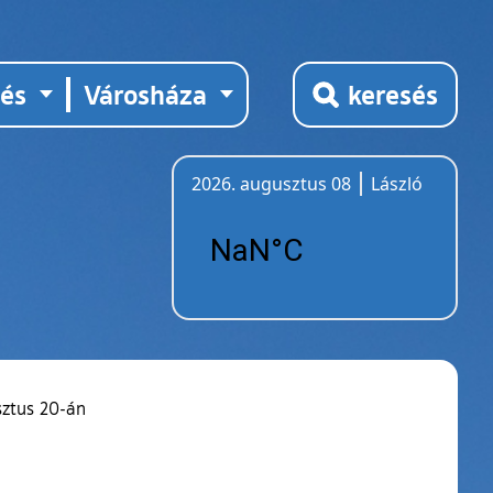
tés
Városháza
keresés
2026. augusztus 08
László
Időjárás
sztus 20-án