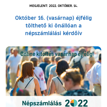
MEGJELENT: 2022. OKTÓBER. 14.
Október 16. (vasárnap) éjfélig
tölthető ki önállóan a
népszámlálási kérdőív