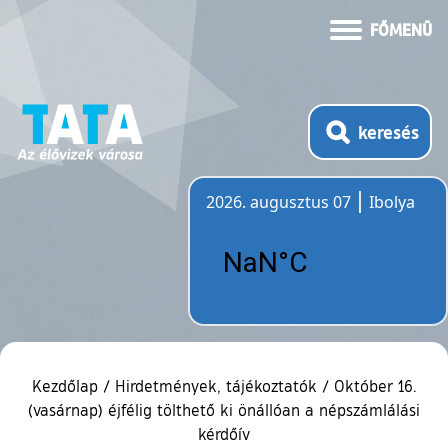
FŐMENÜ
keresés
2026. augusztus 07
Ibolya
Időjárás
Kezdőlap
/
Hirdetmények, tájékoztatók
/
Október 16.
(vasárnap) éjfélig tölthető ki önállóan a népszámlálási
kérdőív