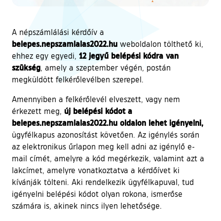
A népszámlálási kérdőív a
belepes.nepszamlalas2022.hu
weboldalon tölthető ki,
12 jegyű belépési kódra van
ehhez egy egyedi,
szükség
, amely a szeptember végén, postán
megküldött felkérőlevélben szerepel.
Amennyiben a felkérőlevél elveszett, vagy nem
új belépési kódot a
érkezett meg,
belepes.nepszamlalas2022.hu oldalon lehet igényelni,
ügyfélkapus azonosítást követően. Az igénylés során
az elektronikus űrlapon meg kell adni az igénylő e-
mail címét, amelyre a kód megérkezik, valamint azt a
lakcímet, amelyre vonatkoztatva a kérdőívet ki
kívánják tölteni. Aki rendelkezik ügyfélkapuval, tud
igényelni belépési kódot olyan rokona, ismerőse
számára is, akinek nincs ilyen lehetősége.