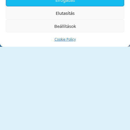
✕
Elutasítás
Beállítások
Cookie Policy
Tata Város Önkormányzata
2890 Tata, Kossuth tér 1.
Telefon:
+36 34 / 588 600
Fax:
+36 34 / 587 078
Email:
ph@tata.hu
(külső hivatkozás)
Archívum
Díjaink
Adatvédelmi nyilatkozat
Akadálymentesítési nyilatkozat
Pályázatok