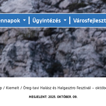
ennapok
Ügyintézés
Városfejlesz
ap
/
Kiemelt
/
Öreg-tavi Halász és Halgasztro Fesztivál – októb
MEGJELENT: 2025. OKTÓBER. 09.