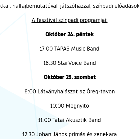
kal, halfajbemutatóval, játszóházzal, színpadi előadáso
A fesztivál színpadi programjai:
Október 24. péntek
17:00 TAPAS Music Band
18:30 StarVoice Band
Október 25. szombat
8:00 Látványhalászat az Öreg-tavon
10:00 Megnyitó
11:00 Tatai Akusztik Band
12:30 Johan János prímás és zenekara