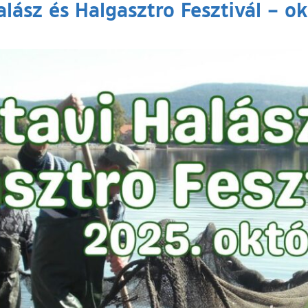
alász és Halgasztro Fesztivál – ok