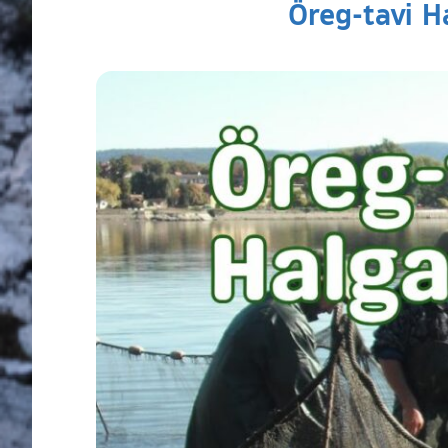
Öreg-tavi H