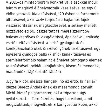
A 2026-os mintaprogram konkrét vállalásokkal indul:
három meglévő élőhelymozaik kezelésével és egy új
élőhelymozaik kialakításával, 120 őshonos facsemete
ültetésével, az invazív terjedésre hajlamos fajok
visszaszorításának megkezdésével, a sétány mellett
hozzávetőleg 50, összesített felmérés szerint 54
balesetveszélyes fa vizsgálatával, ápolásával, szükség
esetén eltávolításával, a belső gyalogutak és
kerékpározható utak űrszelvényének tisztításával, egy
egyszerű gyalogos palló (kishíd) kialakításával és
szemléletformáló valamint élőhelyet támogató elemek
telepítésével (például szajkótálca, kisemlős menedék,
madárodúk, tájékoztató táblák).
„Egy fa kidől, messze hangzik, nő az erdő, ki hallja?”
idézte Berecz András ének és mesemondó szavait
Michl József polgármester, aki a tóparton úgy
nyilatkozott: – Természetes, hogy ha valami, amit
megszoktunk, megváltozik a környezetünkben, akkor