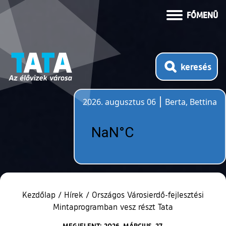
FŐMENÜ
keresés
2026. augusztus 06
Berta, Bettina
Időjárás
Kezdőlap
/
Hírek
/
Országos Városierdő-fejlesztési
Mintaprogramban vesz részt Tata
MEGJELENT: 2026. MÁRCIUS. 27.