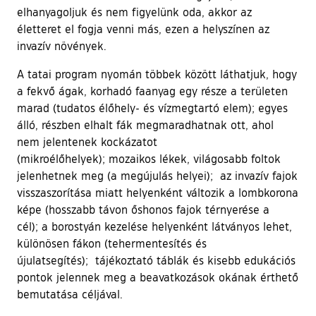
elhanyagoljuk és nem figyelünk oda, akkor az
életteret el fogja venni más, ezen a helyszínen az
invazív növények.
A tatai program nyomán többek között láthatjuk, hogy
a fekvő ágak, korhadó faanyag egy része a területen
marad (tudatos élőhely- és vízmegtartó elem); egyes
álló, részben elhalt fák megmaradhatnak ott, ahol
nem jelentenek kockázatot
(mikroélőhelyek); mozaikos lékek, világosabb foltok
jelenhetnek meg (a megújulás helyei); az invazív fajok
visszaszorítása miatt helyenként változik a lombkorona
képe (hosszabb távon őshonos fajok térnyerése a
cél); a borostyán kezelése helyenként látványos lehet,
különösen fákon (tehermentesítés és
újulatsegítés); tájékoztató táblák és kisebb edukációs
pontok jelennek meg a beavatkozások okának érthető
bemutatása céljával.