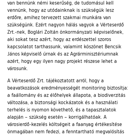
van bennünk némi keserűség, de tudomásul kell
vennünk, hogy az utódainknak is szükségük lesz
erdőre, amihez tervezett szakmai munkára van
szükségünk. Ezért nagyon hálás vagyok a Vérteserdő
Zrt.-nek, Boglári Zoltán önkormányzati képviselőnek,
aki sokat tesz azért, hogy az erdészettel szoros
kapcsolatot tarthassunk, valamint köszönet Bencsik
János képviselő úrnak és az Agrárminisztériumnak
azért, hogy egy ilyen nagy projekt részese lehet a
városunk.
A Vérteserdő Zrt. tájékoztatott arról, hogy a
beavatkozások eredményességét monitoring biztosítja:
a faállomány és az élőhelyek állapota, a biodiverzitás
változása, a biztonsági kockázatok és a használati
terhelés is nyomon követhető, és a tapasztalatok
alapján – szükség esetén – korrigálhatóak. A
városierdő-kezelés költségeit a faanyag értékesítése
önmagában nem fedezi, a fenntartható megvalósítás