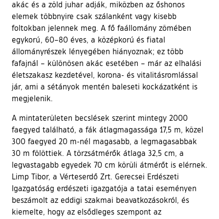
akác és a zöld juhar adják, miközben az őshonos
elemek többnyire csak szálanként vagy kisebb
foltokban jelennek meg. A fő faállomány zömében
egykorú, 60–80 éves, a középkorú és fiatal
állományrészek lényegében hiányoznak; ez több
fafajnál – különösen akác esetében – már az elhalási
életszakasz kezdetével, korona- és vitalitásromlással
jár, ami a sétányok mentén baleseti kockázatként is
megjelenik.
A mintaterületen becslések szerint mintegy 2000
faegyed található, a fák átlagmagassága 17,5 m, közel
300 faegyed 20 m-nél magasabb, a legmagasabbak
30 m fölöttiek. A törzsátmérők átlaga 32,5 cm, a
legvastagabb egyedek 70 cm körüli átmérőt is elérnek.
Limp Tibor, a Vérteserdő Zrt. Gerecsei Erdészeti
Igazgatóság erdészeti igazgatója a tatai eseményen
beszámolt az eddigi szakmai beavatkozásokról, és
kiemelte, hogy az elsődleges szempont az