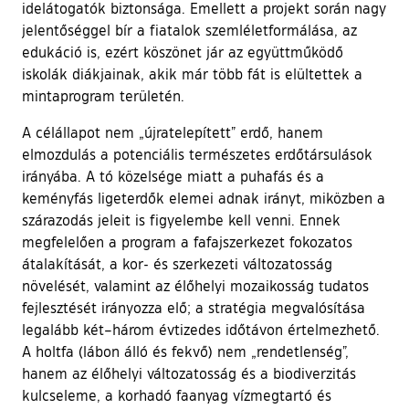
idelátogatók biztonsága. Emellett a projekt során nagy
jelentőséggel bír a fiatalok szemléletformálása, az
edukáció is, ezért köszönet jár az együttműködő
iskolák diákjainak, akik már több fát is elültettek a
mintaprogram területén.
A célállapot nem „újratelepített” erdő, hanem
elmozdulás a potenciális természetes erdőtársulások
irányába. A tó közelsége miatt a puhafás és a
keményfás ligeterdők elemei adnak irányt, miközben a
szárazodás jeleit is figyelembe kell venni. Ennek
megfelelően a program a fafajszerkezet fokozatos
átalakítását, a kor- és szerkezeti változatosság
növelését, valamint az élőhelyi mozaikosság tudatos
fejlesztését irányozza elő; a stratégia megvalósítása
legalább két–három évtizedes időtávon értelmezhető.
A holtfa (lábon álló és fekvő) nem „rendetlenség”,
hanem az élőhelyi változatosság és a biodiverzitás
kulcseleme, a korhadó faanyag vízmegtartó és