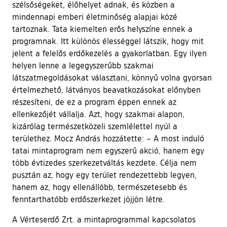
szélsőségeket, élőhelyet adnak, és közben a
mindennapi emberi életminőség alapjai közé
tartoznak. Tata kiemelten erős helyszíne ennek a
programnak. Itt különös élességgel látszik, hogy mit
jelent a felelős erdőkezelés a gyakorlatban. Egy ilyen
helyen lenne a legegyszerűbb szakmai
látszatmegoldásokat választani, könnyű volna gyorsan
értelmezhető, látványos beavatkozásokat előnyben
részesíteni, de ez a program éppen ennek az
ellenkezőjét vállalja. Azt, hogy szakmai alapon,
kizárólag természetközeli szemlélettel nyúl a
területhez. Mocz András hozzátette: – A most induló
tatai mintaprogram nem egyszerű akció, hanem egy
több évtizedes szerkezetváltás kezdete. Célja nem
pusztán az, hogy egy terület rendezettebb legyen,
hanem az, hogy ellenállóbb, természetesebb és
fenntarthatóbb erdőszerkezet jöjjön létre.
A Vérteserdő Zrt. a mintaprogrammal kapcsolatos