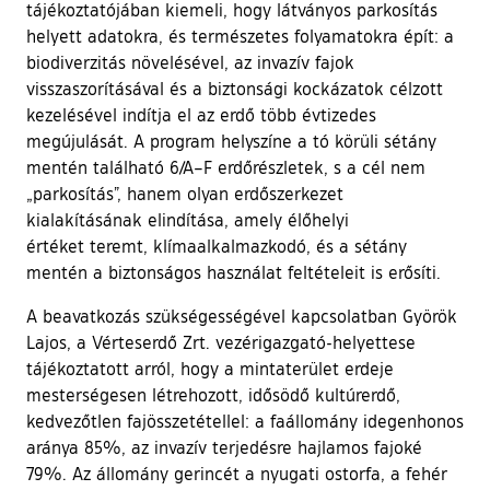
tájékoztatójában kiemeli, hogy látványos parkosítás
helyett adatokra, és természetes folyamatokra épít: a
biodiverzitás növelésével, az invazív fajok
visszaszorításával és a biztonsági kockázatok célzott
kezelésével indítja el az erdő több évtizedes
megújulását. A program helyszíne a tó körüli sétány
mentén található 6/A–F erdőrészletek, s a cél nem
„parkosítás”, hanem olyan erdőszerkezet
kialakításának elindítása, amely élőhelyi
értéket teremt, klímaalkalmazkodó, és a sétány
mentén a biztonságos használat feltételeit is erősíti.
A beavatkozás szükségességével kapcsolatban Györök
Lajos, a Vérteserdő Zrt. vezérigazgató-helyettese
tájékoztatott arról, hogy a mintaterület erdeje
mesterségesen létrehozott, idősödő kultúrerdő,
kedvezőtlen fajösszetétellel: a faállomány idegenhonos
aránya 85%, az invazív terjedésre hajlamos fajoké
79%. Az állomány gerincét a nyugati ostorfa, a fehér