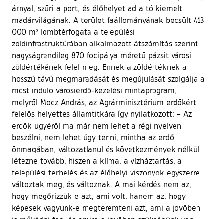
árnyal, szűri a port, és élőhelyet ad a tó kiemelt
madárvilágának. A terület faállományának becsült 413
000 m³ lombtérfogata a települési
zöldinfrastruktúrában alkalmazott átszámítás szerint
nagyságrendileg 870 focipálya méretű pázsit városi
zöldértékének felel meg. Ennek a zöldértéknek a
hosszú távú megmaradását és megújulását szolgálja a
most induló városierdő-kezelési mintaprogram,
melyről Mocz András, az Agrárminisztérium erdőkért
felelős helyettes államtitkára így nyilatkozott: – Az
erdők ügyéről ma már nem lehet a régi nyelven
beszélni, nem lehet úgy tenni, mintha az erdő
önmagában, változatlanul és következmények nélkül
létezne tovább, hiszen a klíma, a vízháztartás, a
települési terhelés és az élőhelyi viszonyok egyszerre
változtak meg, és változnak. A mai kérdés nem az,
hogy megőrizzük-e azt, ami volt, hanem az, hogy
képesek vagyunk-e megteremteni azt, ami a jövőben