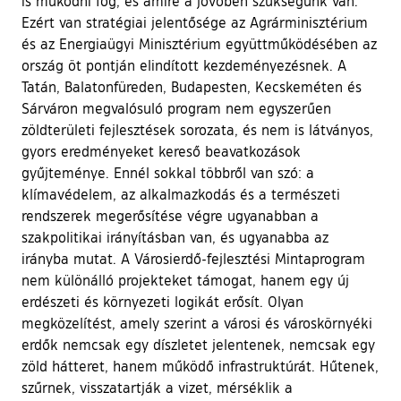
is működni fog, és amire a jövőben szükségünk van.
Ezért van stratégiai jelentősége az Agrárminisztérium
és az Energiaügyi Minisztérium együttműködésében az
ország öt pontján elindított kezdeményezésnek. A
Tatán, Balatonfüreden, Budapesten, Kecskeméten és
Sárváron megvalósuló program nem egyszerűen
zöldterületi fejlesztések sorozata, és nem is látványos,
gyors eredményeket kereső beavatkozások
gyűjteménye. Ennél sokkal többről van szó: a
klímavédelem, az alkalmazkodás és a természeti
rendszerek megerősítése végre ugyanabban a
szakpolitikai irányításban van, és ugyanabba az
irányba mutat. A Városierdő-fejlesztési Mintaprogram
nem különálló projekteket támogat, hanem egy új
erdészeti és környezeti logikát erősít. Olyan
megközelítést, amely szerint a városi és városkörnyéki
erdők nemcsak egy díszletet jelentenek, nemcsak egy
zöld hátteret, hanem működő infrastruktúrát. Hűtenek,
szűrnek, visszatartják a vizet, mérséklik a