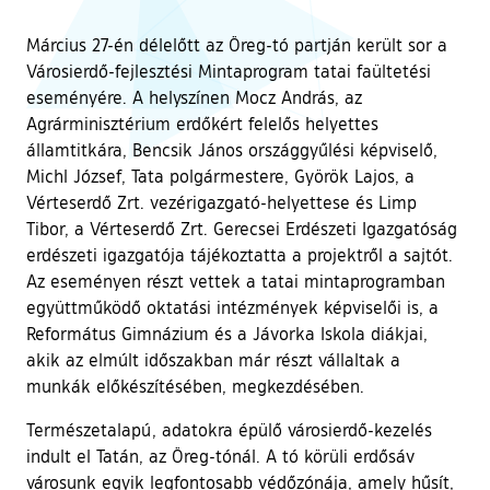
Március 27-én délelőtt az Öreg-tó partján került sor a
Városierdő-fejlesztési Mintaprogram tatai faültetési
eseményére. A helyszínen Mocz András, az
Agrárminisztérium erdőkért felelős helyettes
államtitkára, Bencsik János országgyűlési képviselő,
Michl József, Tata polgármestere, Györök Lajos, a
Vérteserdő Zrt. vezérigazgató-helyettese és Limp
Tibor, a Vérteserdő Zrt. Gerecsei Erdészeti Igazgatóság
erdészeti igazgatója tájékoztatta a projektről a sajtót.
Az eseményen részt vettek a tatai mintaprogramban
együttműködő oktatási intézmények képviselői is, a
Református Gimnázium és a Jávorka Iskola diákjai,
akik az elmúlt időszakban már részt vállaltak a
munkák előkészítésében, megkezdésében.
Természetalapú, adatokra épülő városierdő-kezelés
indult el Tatán, az Öreg-tónál. A tó körüli erdősáv
városunk egyik legfontosabb védőzónája, amely hűsít,