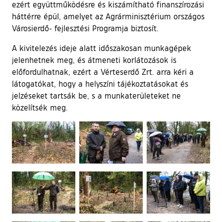
ezért együttműködésre és kiszámítható finanszírozási
háttérre épül, amelyet az Agrárminisztérium országos
Városierdő- fejlesztési Programja biztosít.
A kivitelezés ideje alatt időszakosan munkagépek
jelenhetnek meg, és átmeneti korlátozások is
előfordulhatnak, ezért a Vérteserdő Zrt. arra kéri a
látogatókat, hogy a helyszíni tájékoztatásokat és
jelzéseket tartsák be, s a munkaterületeket ne
közelítsék meg.
Ugrás a galéria utánra