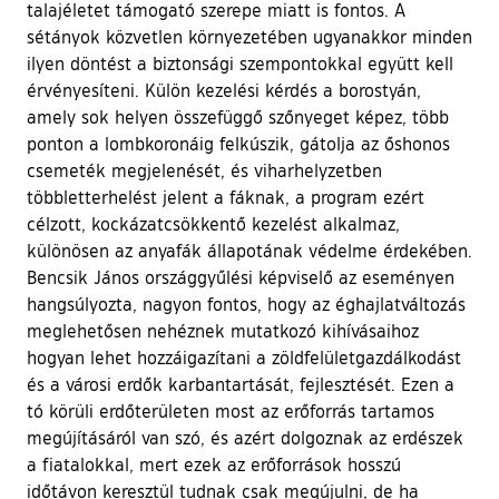
talajéletet támogató szerepe miatt is fontos. A
sétányok közvetlen környezetében ugyanakkor minden
ilyen döntést a biztonsági szempontokkal együtt kell
érvényesíteni. Külön kezelési kérdés a borostyán,
amely sok helyen összefüggő szőnyeget képez, több
ponton a lombkoronáig felkúszik, gátolja az őshonos
csemeték megjelenését, és viharhelyzetben
többletterhelést jelent a fáknak, a program ezért
célzott, kockázatcsökkentő kezelést alkalmaz,
különösen az anyafák állapotának védelme érdekében.
Bencsik János országgyűlési képviselő az eseményen
hangsúlyozta, nagyon fontos, hogy az éghajlatváltozás
meglehetősen nehéznek mutatkozó kihívásaihoz
hogyan lehet hozzáigazítani a zöldfelületgazdálkodást
és a városi erdők karbantartását, fejlesztését. Ezen a
tó körüli erdőterületen most az erőforrás tartamos
megújításáról van szó, és azért dolgoznak az erdészek
a fiatalokkal, mert ezek az erőforrások hosszú
időtávon keresztül tudnak csak megújulni, de ha