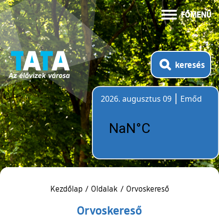
FŐMENÜ
keresés
2026. augusztus 09
Emőd
Időjárás
Kezdőlap
/
Oldalak
/
Orvoskereső
Orvoskereső