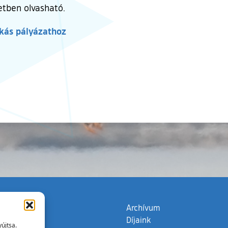
letben olvasható.
akás pályázathoz
zata
(külső hivatkozás)
Archívum
Díjaink
újtsa.