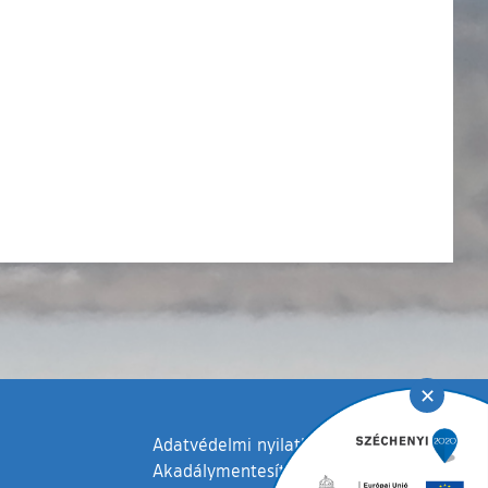
✕
Adatvédelmi nyilatkozat
Akadálymentesítési nyilatkozat