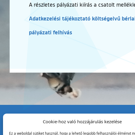
A részletes pályázati kiírás a csatolt mellék
Adatkezelési tájékoztató költségelvű bérl
pályázati felhívás
Cookie-hoz való hozzájárulás kezelése
Tata Város Önkormány
Ez a weboldal sütiket használ, hogy a lehető legjobb felhasználói élményt ny