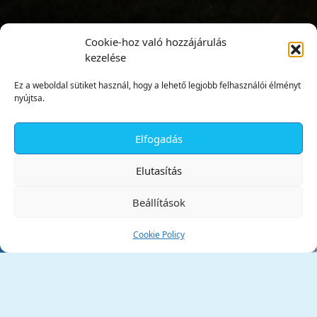
Cookie-hoz való hozzájárulás
kezelése
Ez a weboldal sütiket használ, hogy a lehető legjobb felhasználói élményt
nyújtsa.
Elfogadás
✕
Elutasítás
Beállítások
Cookie Policy
Tata Város Önkormányzata
2890 Tata, Kossuth tér 1.
Telefon:
+36 34 / 588 600
Fax:
+36 34 / 587 078