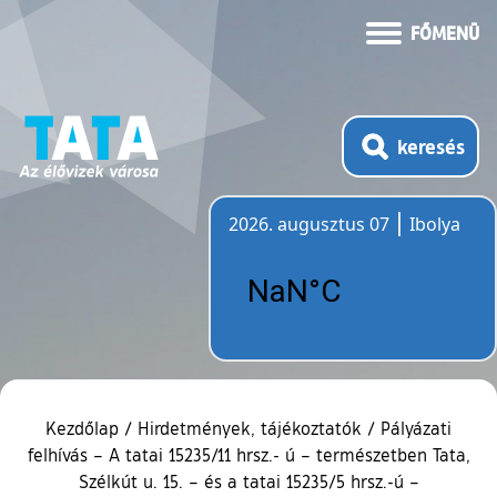
FŐMENÜ
keresés
2026. augusztus 07
Ibolya
Időjárás
Kezdőlap
/
Hirdetmények, tájékoztatók
/
Pályázati
felhívás – A tatai 15235/11 hrsz.- ú – természetben Tata,
Szélkút u. 15. – és a tatai 15235/5 hrsz.-ú –