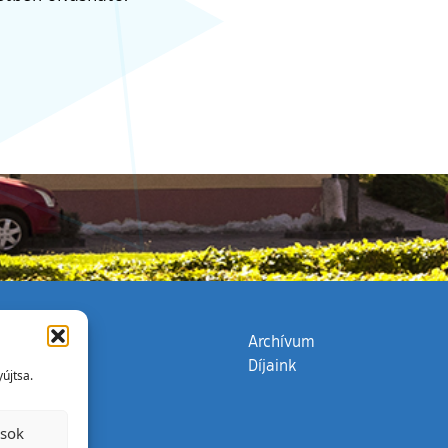
zata
(külső hivatkozás)
Archívum
Díjaink
újtsa.
ások