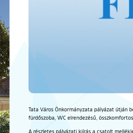
Tata Város Önkormányzata pályázat útján bér
fürdőszoba, WC elrendezésű, összkomfortos,
A részletes pályázati kiírás a csatolt mellék