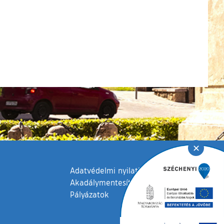
✕
Adatvédelmi nyilatkozat
Akadálymentesítési nyilatkozat
Pályázatok