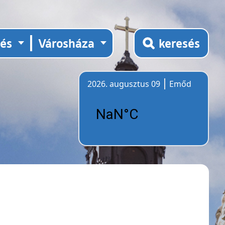
tés
Városháza
keresés
2026. augusztus 09
Emőd
Időjárás