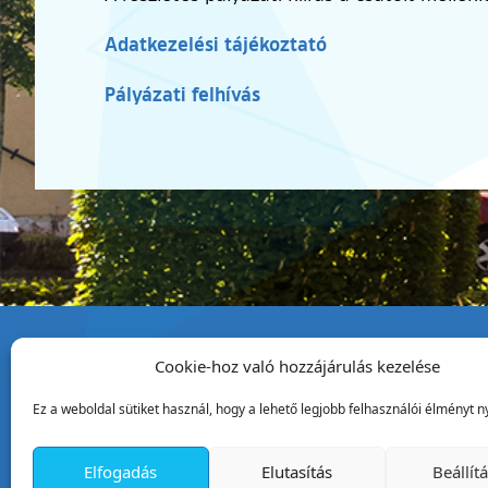
Adatkezelési tájékoztató
Pályázati felhívás
Cookie-hoz való hozzájárulás kezelése
Tata Város Önkormány
Ez a weboldal sütiket használ, hogy a lehető legjobb felhasználói élményt ny
2890 Tata, Kossuth tér 1.
Telefon:
+36 34 / 588 600
Elfogadás
Elutasítás
Beállít
Fax:
+36 34 / 587 078