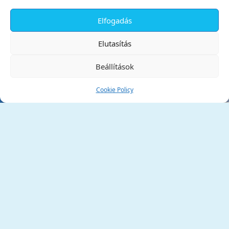
Elfogadás
✕
Elutasítás
Beállítások
Cookie Policy
Tata Város Önkormányzata
2890 Tata, Kossuth tér 1.
Telefon:
+36 34 / 588 600
Fax:
+36 34 / 587 078
Email:
ph@tata.hu
(külső hivatkozás)
Archívum
Díjaink
Adatvédelmi nyilatkozat
Akadálymentesítési nyilatkozat
Pályázatok