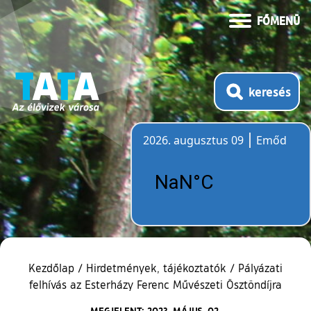
FŐMENÜ
keresés
2026. augusztus 09
Emőd
Időjárás
Kezdőlap
/
Hirdetmények, tájékoztatók
/
Pályázati
felhívás az Esterházy Ferenc Művészeti Ösztöndíjra
MEGJELENT: 2023. MÁJUS. 02.