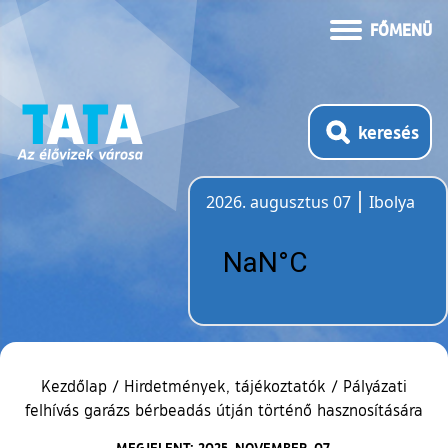
FŐMENÜ
keresés
2026. augusztus 07
Ibolya
Időjárás
Kezdőlap
/
Hirdetmények, tájékoztatók
/
Pályázati
felhívás garázs bérbeadás útján történő hasznosítására
MEGJELENT: 2025. NOVEMBER. 07.