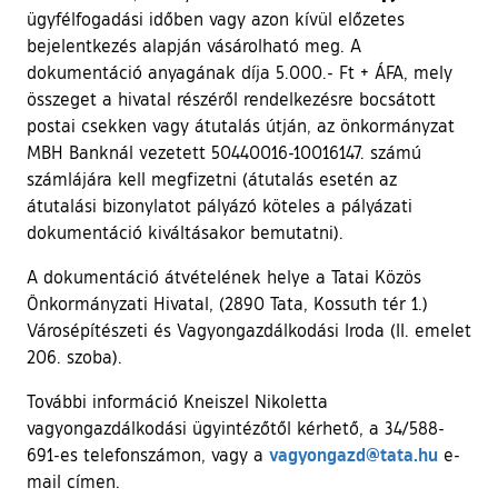
ügyfélfogadási időben vagy azon kívül előzetes
bejelentkezés alapján vásárolható meg. A
dokumentáció anyagának díja 5.000.- Ft + ÁFA, mely
összeget a hivatal részéről rendelkezésre bocsátott
postai csekken vagy átutalás útján, az önkormányzat
MBH Banknál vezetett 50440016-10016147. számú
számlájára kell megfizetni (átutalás esetén az
átutalási bizonylatot pályázó köteles a pályázati
dokumentáció kiváltásakor bemutatni).
A dokumentáció átvételének helye a Tatai Közös
Önkormányzati Hivatal, (2890 Tata, Kossuth tér 1.)
Városépítészeti és Vagyongazdálkodási Iroda (II. emelet
206. szoba).
További információ Kneiszel Nikoletta
vagyongazdálkodási ügyintézőtől kérhető, a 34/588-
vagyongazd@tata.hu
691-es telefonszámon, vagy a
e-
mail címen.