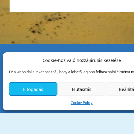
Cookie-hoz való hozzájárulás kezelése
Tata Város Önkormány
Ez a weboldal sütiket használ, hogy a lehető legjobb felhasználói élményt ny
2890 Tata, Kossuth tér 1.
Telefon:
+36 34 / 588 600
Elfogadás
Elutasítás
Beállít
Fax:
+36 34 / 587 078
Email:
ph@tata.hu
Cookie Policy
(külső hivatkozás)