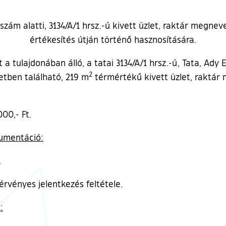
. szám alatti, 3134/A/1 hrsz.-ú kivett üzlet, raktár megnev
értékesítés útján történő hasznosítására.
 tulajdonában álló, a tatai 3134/A/1 hrsz.-ú, Tata, Ady 
2
etben található, 219 m
térmértékű kivett üzlet, raktár
00,- Ft.
kumentáció:
.
rvényes jelentkezés feltétele.
: