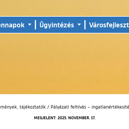
ennapok
Ügyintézés
Városfejlesz
tmények, tájékoztatók
/
Pályázati felhívás – ingatlanértékesít
MEGJELENT: 2025. NOVEMBER. 17.