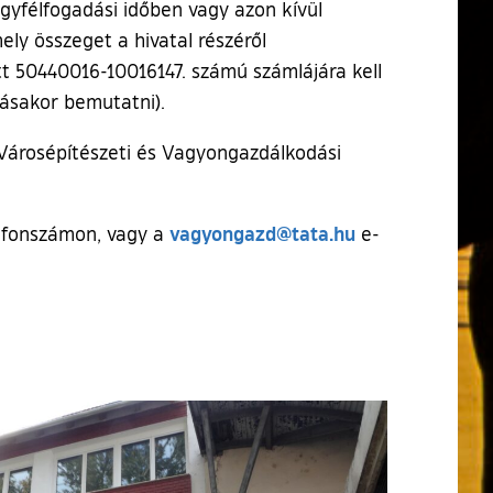
gyfélfogadási időben vagy azon kívül
ly összeget a hivatal részéről
t 50440016-10016147. számú számlájára kell
tásakor bemutatni).
 Városépítészeti és Vagyongazdálkodási
vagyongazd@tata.hu
lefonszámon, vagy a
e-