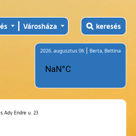
tés
Városháza
keresés
2026. augusztus 06
Berta, Bettina
Időjárás
és Ady Endre u. 23