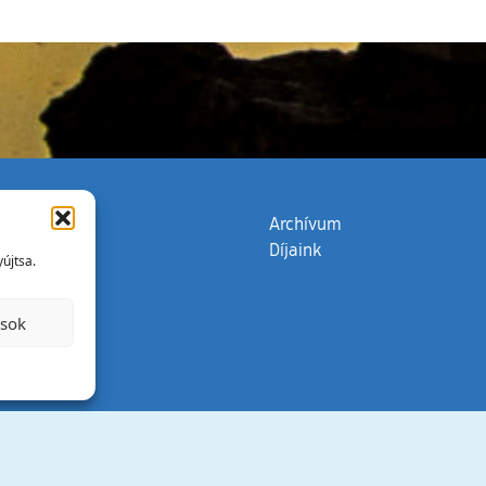
zata
(külső hivatkozás)
Archívum
Díjaink
újtsa.
ások
Minden jog 