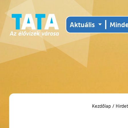
Aktuális
Mind
Kezdőlap
/
Hirde