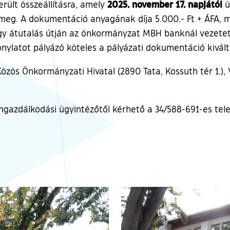
2025. november 17. napjától
rült összeállításra, amely
ü
meg. A dokumentáció anyagának díja 5.000.- Ft + ÁFA, me
gy átutalás útján az önkormányzat MBH banknál vezetet
zonylatot pályázó köteles a pályázati dokumentáció kivál
özös Önkormányzati Hivatal (2890 Tata, Kossuth tér 1.),
ongazdálkodási ügyintézőtől kérhető a 34/588-691-es te