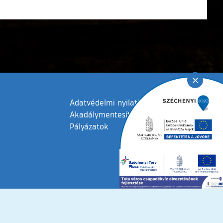
✕
Adatvédelmi nyilatkozat
Akadálymentesítési nyilatkozat
Pályázatok
fenntartva © 2006 – 2026 Tata Város