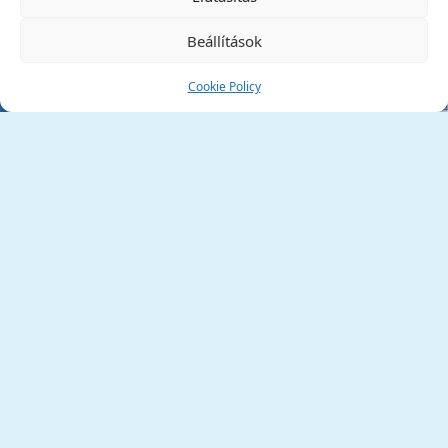
Beállítások
Cookie Policy
Tata Város Önkormányzata
2890 Tata, Kossuth tér 1.
Telefon:
+36 34 / 588 600
Fax:
+36 34 / 587 078
Email:
ph@tata.hu
(külső hivatkozás)
Archívum
Díjaink
Adatvédelmi nyilatkozat
Akadálymentesítési nyilatkozat
Pályázatok
(külső hivatkozás)
Minden jog fenntartva © 2006 – 2026 Tata Város