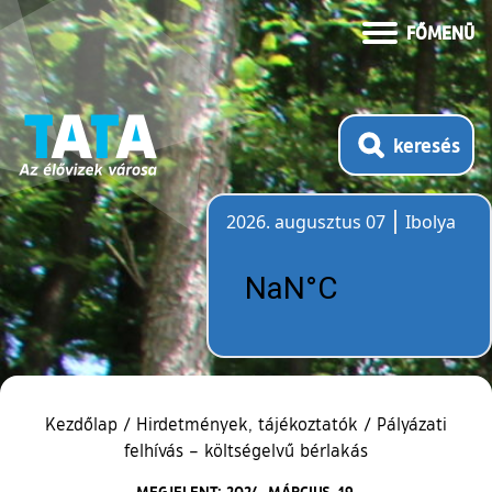
FŐMENÜ
keresés
2026. augusztus 07
Ibolya
Időjárás
Kezdőlap
/
Hirdetmények, tájékoztatók
/
Pályázati
felhívás – költségelvű bérlakás
MEGJELENT: 2024. MÁRCIUS. 19.