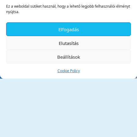
Ez a weboldal sütiket használ, hogy a lehető legjobb felhasználói élményt
nyújtsa.
Elfogadás
✕
Elutasítás
Beállítások
Cookie Policy
Tata Város Önkormányzata
2890 Tata, Kossuth tér 1.
Telefon:
+36 34 / 588 600
Fax:
+36 34 / 587 078
Email:
ph@tata.hu
(külső hivatkozás)
Archívum
Díjaink
Adatvédelmi nyilatkozat