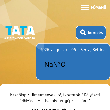
FŐMENÜ
keresés
2026. augusztus 06
Berta, Bettina
Időjárás
Kezdőlap
/
Hirdetmények, tájékoztatók
/
Pályázati
felhívás – Mindszenty tér gépkocsitároló
MEGJELENT: 2026. JÚNIUS. 18.