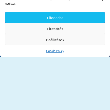
nyújtsa.
Elfogadás
✕
Elutasítás
Beállítások
Cookie Policy
Tata Város Önkormányzata
2890 Tata, Kossuth tér 1.
Telefon:
+36 34 / 588 600
Fax:
+36 34 / 587 078
Email:
ph@tata.hu
(külső hivatkozás)
Archívum
Díjaink
Adatvédelmi nyilatkozat
Akadálymentesítési nyilatkozat