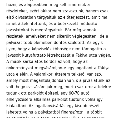
hozni, és alaposabban meg kell ismerniük a
részleteket, ezért akkor nem szavaztunk, hanem csak
első olvasatban tárgyaltuk az előterjesztést, amit ma
ismét áttekintettünk, és a beérkezett módosító
javaslatokat is megtárgyaltuk. Bár még vannak
részletek, amelyeket nem sikerült véglegesíteni, de a
pályázat több elemében döntés született. Az egyik
ilyen, hogy a képviselők többsége nem támogatta a
javasolt kutyafuttató létrehozását a Fáklya utca végén.
A másik sarkalatos kérdés az volt, hogy az
önkormányzat megvásároljon-e egy ingatlant a Fáklya
utca elején. A valamikori étterem telkéről van szó,
amely most magántulajdonban van, s a javaslatunk az
volt, hogy ezt vásároljuk meg, mert csak erre a telekre
tudunk ott parkolót építeni, egy 60-70 autó
elhelyezésére alkalmas parkolót tudtunk volna így
kialakítani. Az ingatlanvásárlás egy kisebb részét
lehetett volna a pályázatból finanszírozni, a többit