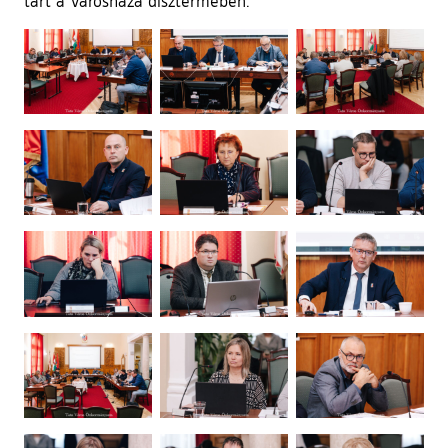
tart a Városháza dísztermében.
Ugrás a galéria utánra