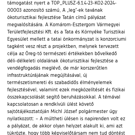
támogatást nyert a TOP_PLUSZ-6.1.4-23-KO2-2024-
00003 azonosító számú, A „leg”-ek tavának
ökoturisztikai fejlesztése Tatán című pályázat
megvalósítására. A Komárom-Esztergom Vármegyei
Területfejlesztési Kft. és a Tata és Környéke Turisztikai
Egyesület mellett a tatai önkormányzat is konzorciumi
tagként vesz részt a projektben, melynek tervezett
célja az Öreg-tó természeti értékekben bővelkedő
déli-délkeleti oldalának ökoturisztikai fejlesztése a
vendégfogadás meglévő, de már korszerűtlen
infrastruktúrájának megújításával, új
természetismereti és szabadidős élményelemek
fejlesztésével, valamint ezek megközelítését és fizikai
összekapcsolását segítő beruházásokkal. A témával
kapcsolatosan a rendkívüli ülést követő
sajtótájékoztatóján Michl József polgármester úgy
nyilatkozott: – A múltheti ülésen is napirenden volt ez
a pályázat, de akkor olyan helyzet alakult ki, ami azt
tükrözte, hogy több képviselőtársam nem tud döntést