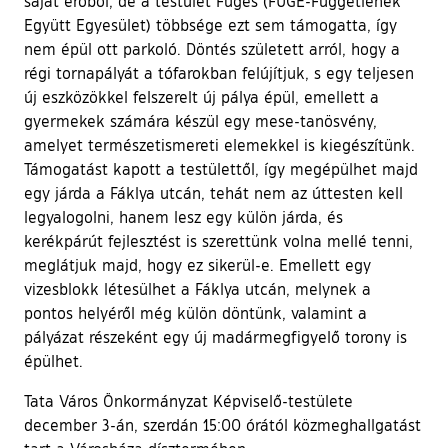
saját erőből, de a testület Fügés (FÜGE-Függetlenek
Együtt Egyesület) többsége ezt sem támogatta, így
nem épül ott parkoló. Döntés született arról, hogy a
régi tornapályát a tófarokban felújítjuk, s egy teljesen
új eszközökkel felszerelt új pálya épül, emellett a
gyermekek számára készül egy mese-tanösvény,
amelyet természetismereti elemekkel is kiegészítünk.
Támogatást kapott a testülettől, így megépülhet majd
egy járda a Fáklya utcán, tehát nem az úttesten kell
legyalogolni, hanem lesz egy külön járda, és
kerékpárút fejlesztést is szerettünk volna mellé tenni,
meglátjuk majd, hogy ez sikerül-e. Emellett egy
vizesblokk létesülhet a Fáklya utcán, melynek a
pontos helyéről még külön döntünk, valamint a
pályázat részeként egy új madármegfigyelő torony is
épülhet.
Tata Város Önkormányzat Képviselő-testülete
december 3-án, szerdán 15:00 órától közmeghallgatást