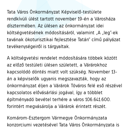
Tata Város Önkormányzat Képviselő-testülete
rendkívüli ülést tartott november 19-én a Városháza
dísztermében. Az ülésen az önkormányzat idei
költségvetésének módosításáról, valamint „A „leg”-ek
tavának ökoturisztikai fejlesztése Tatán” című pályázat
tevékenységeiről is tárgyaltak.
A költségvetési rendelet módosítására többek között
az előző testületi ülésen született, a Várárokhoz
kapcsolódó döntés miatt volt szükség. November 13-
án a képviselők ugyanis megszavazták, hogy az
önkormányzat éljen a Várárok Tóváros felé eső részével
kapcsolatos elővásárlási jogával, így a többlet
építményadó bevétel terhére a város 106.641.600.
forintért megvásárolja a Várárok érintett részét.
Komárom-Esztergom Vármegye Önkormányzata
konzorciumi vezetésével Tata Város Önkormányzata is