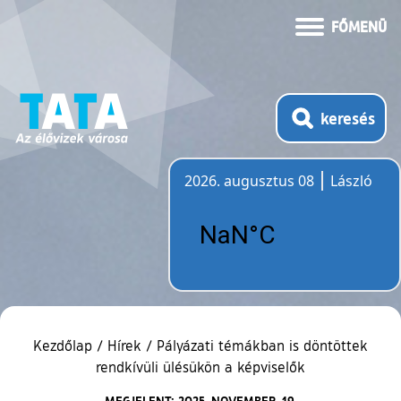
FŐMENÜ
keresés
2026. augusztus 08
László
Időjárás
Kezdőlap
/
Hírek
/
Pályázati témákban is döntöttek
rendkívüli ülésükön a képviselők
MEGJELENT: 2025. NOVEMBER. 19.