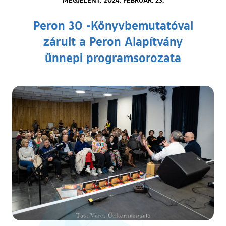
Peron 30 -Könyvbemutatóval
zárult a Peron Alapítvány
ünnepi programsorozata