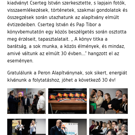
kiadványt Cserteg István szerkesztette, s lapjain fotók,
visszaemlékezések, történetek, szakmai gondolatok és
összegzések során utazhatunk az alapítvány elmúlt
évtizedeiben. Cserteg István és Pap Tibor a
könyvbemutatón egy közös beszélgetés során osztotta
meg érzéseit, tapasztalatait. „ A könyv titka a
barátság, a sok munka, a közös élmények, és mindaz,
amivé váltunk az elmúlt 30 évben….” hangzott el az
eseményen.
Gratulálunk a Peron Alapítványnak, sok sikert, energiát
kívánunk a folytatáshoz, jöhet a következő 30 év!
Ugrás a galéria utánra