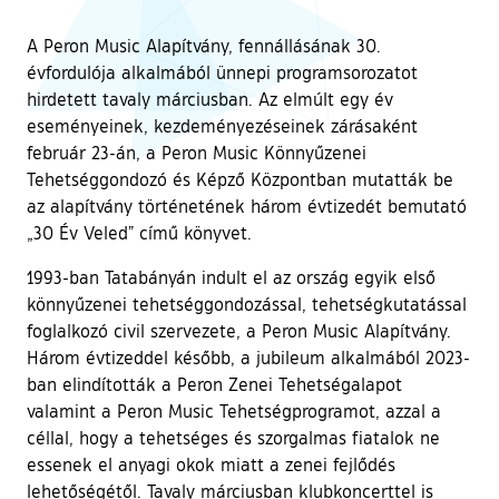
A Peron Music Alapítvány, fennállásának 30.
évfordulója alkalmából ünnepi programsorozatot
hirdetett tavaly márciusban. Az elmúlt egy év
eseményeinek, kezdeményezéseinek zárásaként
február 23-án, a Peron Music Könnyűzenei
Tehetséggondozó és Képző Központban mutatták be
az alapítvány történetének három évtizedét bemutató
„30 Év Veled” című könyvet.
1993-ban Tatabányán indult el az ország egyik első
könnyűzenei tehetséggondozással, tehetségkutatással
foglalkozó civil szervezete, a Peron Music Alapítvány.
Három évtizeddel később, a jubileum alkalmából 2023-
ban elindították a Peron Zenei Tehetségalapot
valamint a Peron Music Tehetségprogramot, azzal a
céllal, hogy a tehetséges és szorgalmas fiatalok ne
essenek el anyagi okok miatt a zenei fejlődés
lehetőségétől. Tavaly márciusban klubkoncerttel is