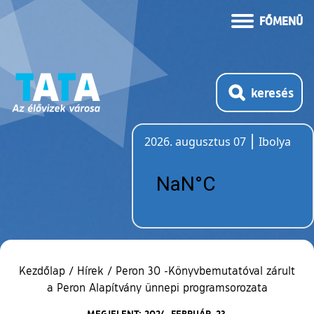
FŐMENÜ
keresés
2026. augusztus 07
Ibolya
Időjárás
Kezdőlap
/
Hírek
/
Peron 30 -Könyvbemutatóval zárult
a Peron Alapítvány ünnepi programsorozata
MEGJELENT: 2024. FEBRUÁR. 23.