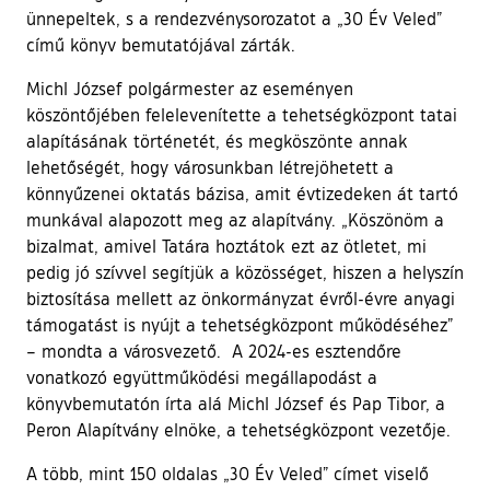
ünnepeltek, s a rendezvénysorozatot a „30 Év Veled”
című könyv bemutatójával zárták.
Michl József polgármester az eseményen
köszöntőjében felelevenítette a tehetségközpont tatai
alapításának történetét, és megköszönte annak
lehetőségét, hogy városunkban létrejöhetett a
könnyűzenei oktatás bázisa, amit évtizedeken át tartó
munkával alapozott meg az alapítvány. „Köszönöm a
bizalmat, amivel Tatára hoztátok ezt az ötletet, mi
pedig jó szívvel segítjük a közösséget, hiszen a helyszín
biztosítása mellett az önkormányzat évről-évre anyagi
támogatást is nyújt a tehetségközpont működéséhez”
– mondta a városvezető. A 2024-es esztendőre
vonatkozó együttműködési megállapodást a
könyvbemutatón írta alá Michl József és Pap Tibor, a
Peron Alapítvány elnöke, a tehetségközpont vezetője.
A több, mint 150 oldalas „30 Év Veled” címet viselő