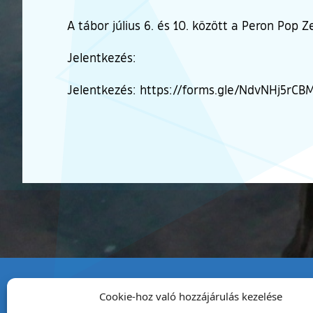
A tábor július 6. és 10. között a Peron Pop 
Jelentkezés:
Jelentkezés: https://forms.gle/NdvNHj5rCB
Cookie-hoz való hozzájárulás kezelése
Tata Város Önkormány