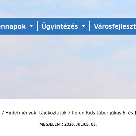
ennapok
Ügyintézés
Városfejlesz
p
/
Hirdetmények, tájékoztatók
/
Peron Kids tábor július 6. és 
MEGJELENT: 2026. JÚLIUS. 03.