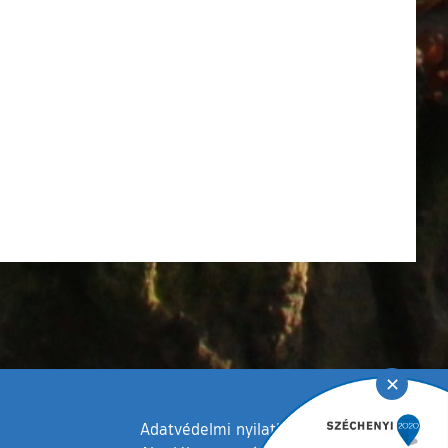
✕
Adatvédelmi nyilatkozat