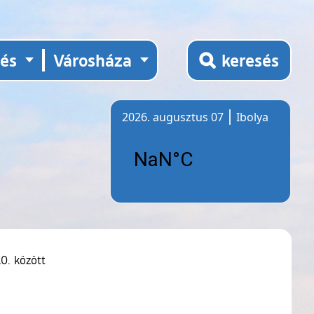
tés
Városháza
keresés
2026. augusztus 07
Ibolya
Időjárás
10. között