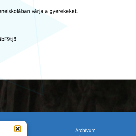
Zeneiskolában várja a gyerekeket.
MbF9tj8
zata
(külső hivatkozás)
Archívum