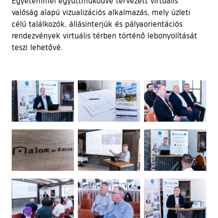
Egyetemmel együttműködve tervezett virtuális
valóság alapú vizualizációs alkalmazás, mely üzleti
célú találkozók, állásinterjúk és pályaorientációs
rendezvények virtuális térben történő lebonyolítását
teszi lehetővé.
Ugrás a galéria utánra