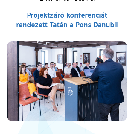
Projektzáró konferenciát
rendezett Tatán a Pons Danubii