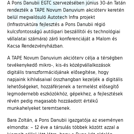
A Pons Danubii EGTC szervezésében június 30-án Tatán
rendezték a TAPE Novum Danuvium akcióterv keretén
belül megvalósuló Autotech Infra projekt
(Infrastruktúra fejlesztés a Pons Danubii régió
kulcsfontosságú autóipari beszállítói és technológiai
vállalatai számára) záró konferenciáját a Malom és
Kacsa Rendezvényházban.
A TAPE Novum Danuvium akcióterv célja a térségben
tevékenykedő mikro-, kis-és középvállalkozások
digitális transzformációjának elősegítése, hogy
napjaink kihívásaival összhangban kezeljék a digitális
lehetőségeket, hozzáférjenek a termelést elősegítő
legmodernebb eszközökhöz, gépekhez, a fejlesztések
révén pedig magasabb hozzáadott értékű
munkahelyeket teremtsenek.
Bara Zoltán, a Pons Danubii igazgatója az eseményen
elmondta: – 12 éve a társulás többek között azzal a