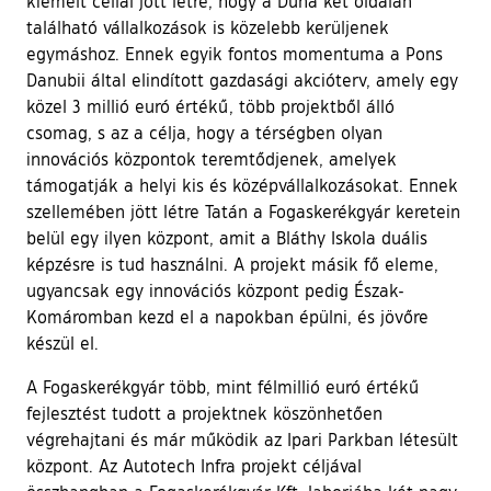
kiemelt céllal jött létre, hogy a Duna két oldalán
található vállalkozások is közelebb kerüljenek
egymáshoz. Ennek egyik fontos momentuma a Pons
Danubii által elindított gazdasági akcióterv, amely egy
közel 3 millió euró értékű, több projektből álló
csomag, s az a célja, hogy a térségben olyan
innovációs központok teremtődjenek, amelyek
támogatják a helyi kis és középvállalkozásokat. Ennek
szellemében jött létre Tatán a Fogaskerékgyár keretein
belül egy ilyen központ, amit a Bláthy Iskola duális
képzésre is tud használni. A projekt másik fő eleme,
ugyancsak egy innovációs központ pedig Észak-
Komáromban kezd el a napokban épülni, és jövőre
készül el.
A Fogaskerékgyár több, mint félmillió euró értékű
fejlesztést tudott a projektnek köszönhetően
végrehajtani és már működik az Ipari Parkban létesült
központ. Az Autotech Infra projekt céljával