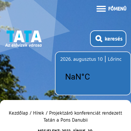
FŐMENÜ
keresés
2026. augusztus 10
Lőrinc
Időjárás
Kezdőlap
/
Hírek
/
Projektzáró konferenciát rendezett
Tatán a Pons Danubii
MEGJELENT: 2022. JÚNIUS. 30.