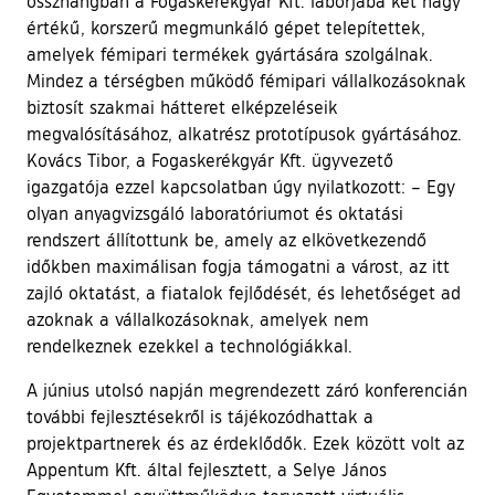
összhangban a Fogaskerékgyár Kft. laborjába két nagy
értékű, korszerű megmunkáló gépet telepítettek,
amelyek fémipari termékek gyártására szolgálnak.
Mindez a térségben működő fémipari vállalkozásoknak
biztosít szakmai hátteret elképzeléseik
megvalósításához, alkatrész prototípusok gyártásához.
Kovács Tibor, a Fogaskerékgyár Kft. ügyvezető
igazgatója ezzel kapcsolatban úgy nyilatkozott: – Egy
olyan anyagvizsgáló laboratóriumot és oktatási
rendszert állítottunk be, amely az elkövetkezendő
időkben maximálisan fogja támogatni a várost, az itt
zajló oktatást, a fiatalok fejlődését, és lehetőséget ad
azoknak a vállalkozásoknak, amelyek nem
rendelkeznek ezekkel a technológiákkal.
A június utolsó napján megrendezett záró konferencián
további fejlesztésekről is tájékozódhattak a
projektpartnerek és az érdeklődők. Ezek között volt az
Appentum Kft. által fejlesztett, a Selye János