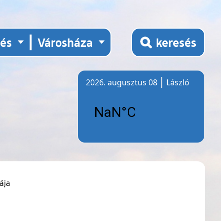
tés
Városháza
keresés
2026. augusztus 08
László
Időjárás
ája