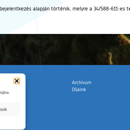
bejelentkezés alapján történik, melyre a 34/588-611-es 
zata
(külső hivatkozás)
Archívum
Díjaink
újtsa.
ások