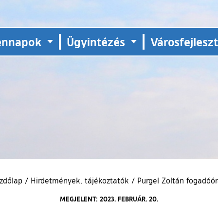
ennapok
Ügyintézés
Városfejlesz
zdőlap
/
Hirdetmények, tájékoztatók
/
Purgel Zoltán fogadóór
MEGJELENT: 2023. FEBRUÁR. 20.