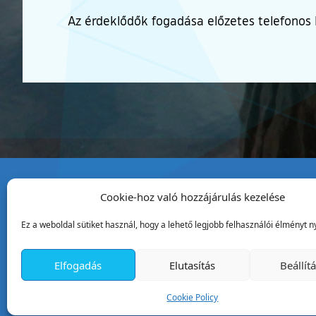
Az érdeklődők fogadása előzetes telefonos 
Cookie-hoz való hozzájárulás kezelése
Tata Város Önkormány
Ez a weboldal sütiket használ, hogy a lehető legjobb felhasználói élményt ny
2890 Tata, Kossuth tér 1.
Telefon:
+36 34 / 588 600
Elfogadás
Elutasítás
Beállít
Fax:
+36 34 / 587 078
Email:
ph@tata.hu
Cookie Policy