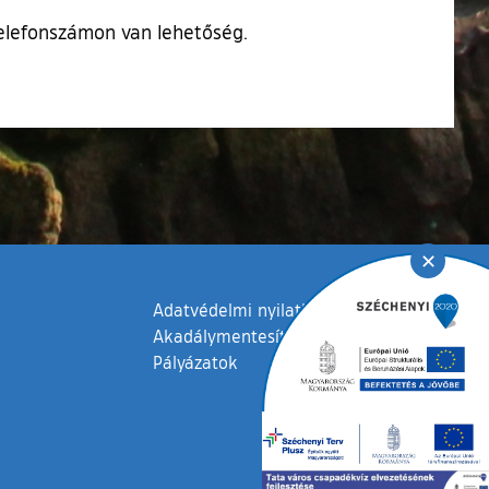
telefonszámon van lehetőség.
✕
Adatvédelmi nyilatkozat
Akadálymentesítési nyilatkozat
Pályázatok