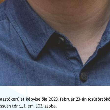
lasztókerület képviselője 2023. február 23-án (csütörtökö
suth tér 1., I. em. 103. szoba.