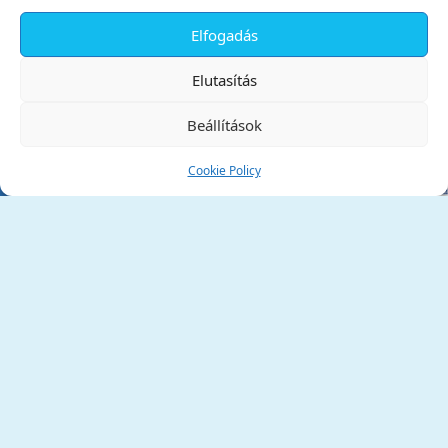
Elfogadás
✕
Elutasítás
Beállítások
Cookie Policy
Tata Város Önkormányzata
2890 Tata, Kossuth tér 1.
Telefon:
+36 34 / 588 600
Fax:
+36 34 / 587 078
Email:
ph@tata.hu
(külső hivatkozás)
Archívum
Díjaink
Adatvédelmi nyilatkozat
Akadálymentesítési nyilatkozat
Pályázatok