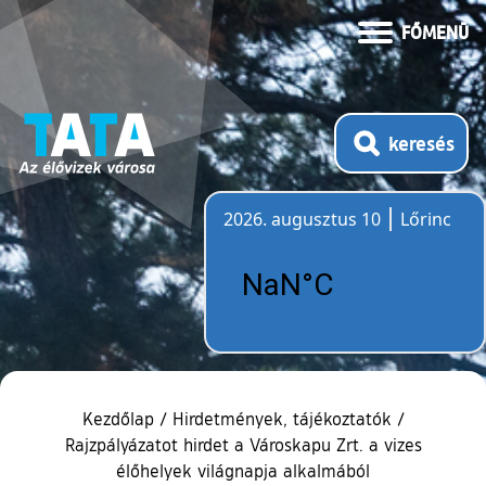
FŐMENÜ
keresés
2026. augusztus 10
Lőrinc
Időjárás
Kezdőlap
/
Hirdetmények, tájékoztatók
/
Rajzpályázatot hirdet a Városkapu Zrt. a vizes
élőhelyek világnapja alkalmából