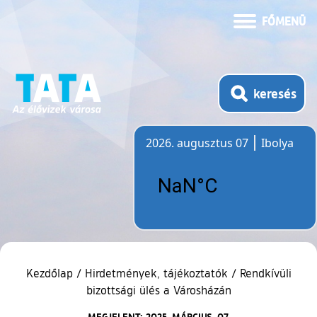
FŐMENÜ
keresés
2026. augusztus 07
Ibolya
Időjárás
Kezdőlap
/
Hirdetmények, tájékoztatók
/
Rendkívüli
bizottsági ülés a Városházán
MEGJELENT: 2025. MÁRCIUS. 07.