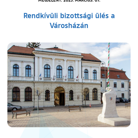
Rendkívüli bizottsági ülés a
Városházán