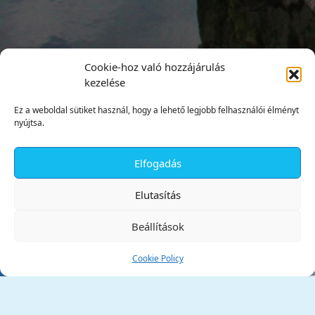
Cookie-hoz való hozzájárulás
kezelése
Ez a weboldal sütiket használ, hogy a lehető legjobb felhasználói élményt
nyújtsa.
Elfogadás
✕
Elutasítás
Beállítások
Cookie Policy
Tata Város Önkormányzata
2890 Tata, Kossuth tér 1.