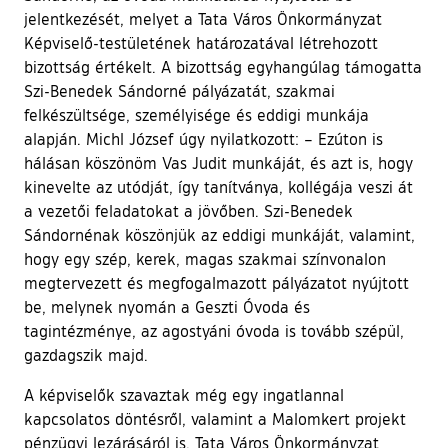
jelentkezését, melyet a Tata Város Önkormányzat
Képviselő-testületének határozatával létrehozott
bizottság értékelt. A bizottság egyhangúlag támogatta
Szi-Benedek Sándorné pályázatát, szakmai
felkészültsége, személyisége és eddigi munkája
alapján. Michl József úgy nyilatkozott: – Ezúton is
hálásan köszönöm Vas Judit munkáját, és azt is, hogy
kinevelte az utódját, így tanítványa, kollégája veszi át
a vezetői feladatokat a jövőben. Szi-Benedek
Sándornénak köszönjük az eddigi munkáját, valamint,
hogy egy szép, kerek, magas szakmai színvonalon
megtervezett és megfogalmazott pályázatot nyújtott
be, melynek nyomán a Geszti Óvoda és
tagintézménye, az agostyáni óvoda is tovább szépül,
gazdagszik majd.
A képviselők szavaztak még egy ingatlannal
kapcsolatos döntésről, valamint a Malomkert projekt
pénzügyi lezárásáról is. Tata Város Önkormányzat