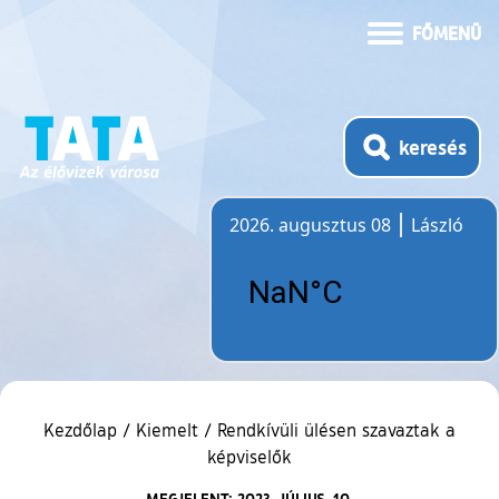
FŐMENÜ
keresés
2026. augusztus 08
László
Időjárás
Kezdőlap
/
Kiemelt
/
Rendkívüli ülésen szavaztak a
képviselők
MEGJELENT: 2023. JÚLIUS. 10.