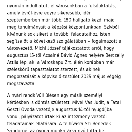
nyomán indulhatott el városunkban a felsőoktatás,
amely évről-évre egyre sikeresebb, idén
szeptemberben már több, 180 hallgató kezdi majd
meg tanulmányait a képzési központunkban. Szívből
kívánunk sok sikert a további feladataihoz, Isten
segítse őt a következő szolgálatában – fogalmazott a
városvezető. Michl József tájékoztatott arról, hogy
augusztus 15-től Acsainé Dávid Ágnes helyére Berczelly
Attila lép, aki a Városkapu Zrt. élén korábban már
széleskörű tapasztalatot szerzett, és akinek
megbízatását a képviselő-testület 2025 május végéig
megszavazta.
A nyári rendkívüli ülésen egy másik személyi
kérdésben is döntés született. Mivel Vas Judit, a Tatai
Geszti Óvoda vezetője augusztus 14-től nyugdíjba
vonul, pályázatot írtak ki az intézmény vezetői
feladatainak ellátására. A felhívásra Szi-Benedek
Sándorné, az óvoda munkatársa nyújtotta be