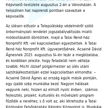
Képviselő-testülete augusztus 2-án a Városházán. A
helyszínen hat napirendi pontban szavaztak a
képviselők.
Az ülésen először a Településkép védelméről szóló
önkormányzati rendelet jogszabályváltozás miatti
módosításáról döntöttek, majd a Tatai Rend-ház
Nonprofit Kft.-vel kapcsolatban egyeztettek. A Tatai
Rend-ház Nonprofit Kft. ügyvezetőjének, Acsainé Dávid
Ágnesnek 2023. augusztus 14-én lejár a megbízatása,
és korábban jelezte, hogy feladatát nem vállalja
tovább. Michl József polgármester az ülés utáni
sajtótájékoztatóján ezzel kapcsolatban elmondta: –
Acsainé Dávid Ágnes az ország egyik másik pontján,
egy újabb szép munkába kezd. Nagyon hálásak
vagyunk neki, hiszen az elmúlt nyolc évben, számos
fejlesztés, projekt, kulturális és művészeti program
fűződik a nevéhez, s ő volt az, aki létrehozta a Tatai
Közösségi Felsőoktatási Képzési Központot is. Munkája