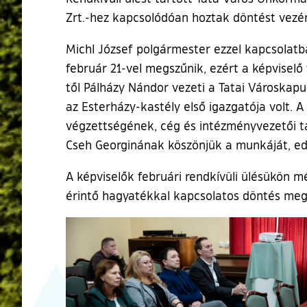
Zrt.-hez kapcsolódóan hoztak döntést vezéri
Michl József polgármester ezzel kapcsolatb
február 21-vel megszűnik, ezért a képviselő
től Pálházy Nándor vezeti a Tatai Városkapu
az Esterházy-kastély első igazgatója volt. 
végzettségének, cég és intézményvezetői tap
Cseh Georginának köszönjük a munkáját, ed
A képviselők februári rendkívüli ülésükön 
érintő hagyatékkal kapcsolatos döntés meg
Ugrás a galéria utánra