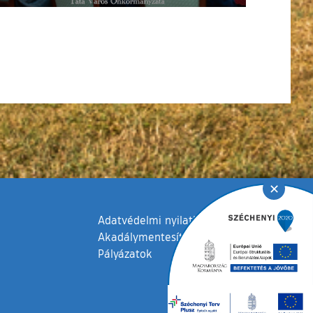
✕
Adatvédelmi nyilatkozat
Akadálymentesítési nyilatkozat
Pályázatok