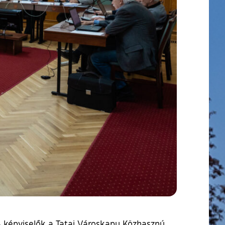
A képviselők a Tatai Városkapu Közhasznú