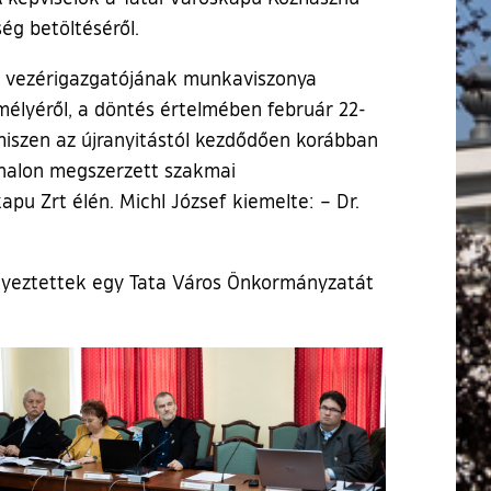
ég betöltéséről.
ég vezérigazgatójának munkaviszonya
mélyéről, a döntés értelmében február 22-
 hiszen az újranyitástól kezdődően korábban
vonalon megszerzett szakmai
pu Zrt élén. Michl József kiemelte: – Dr.
 egyeztettek egy Tata Város Önkormányzatát