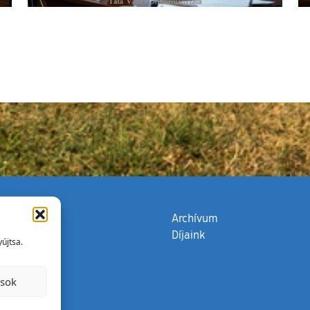
zata
(külső hivatkozás)
Archívum
Díjaink
újtsa.
ások