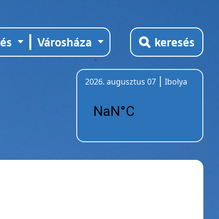
tés
Városháza
keresés
2026. augusztus 07
Ibolya
Időjárás