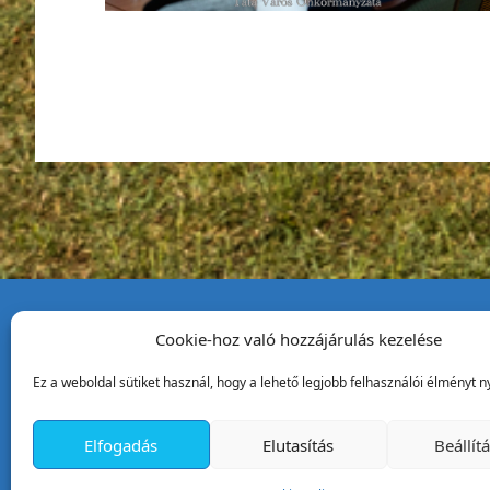
Cookie-hoz való hozzájárulás kezelése
Tata Város Önkormány
Ez a weboldal sütiket használ, hogy a lehető legjobb felhasználói élményt ny
2890 Tata, Kossuth tér 1.
Telefon:
+36 34 / 588 600
Elfogadás
Elutasítás
Beállít
Fax:
+36 34 / 587 078
Email:
ph@tata.hu