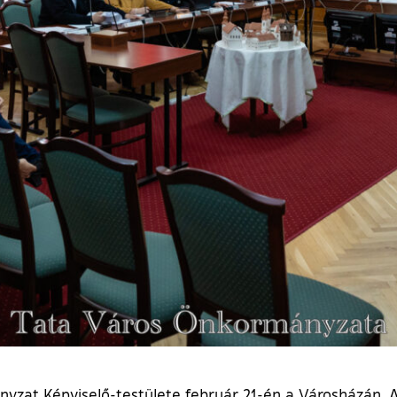
ányzat Képviselő-testülete február 21-én a Városházán. 