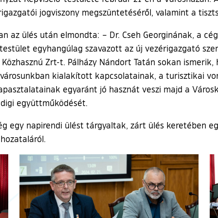
gazgatói jogviszony megszüntetéséről, valamint a tiszts
an az ülés után elmondta: – Dr. Cseh Georginának, a c
 testület egyhangúlag szavazott az új vezérigazgató sze
 Közhasznú Zrt-t. Pálházy Nándort Tatán sokan ismerik,
A városunkban kialakított kapcsolatainak, a turisztikai 
asztalatainak egyaránt jó hasznát veszi majd a Városka
digi együttműködését.
még egy napirendi ülést tárgyaltak, zárt ülés keretében
hozataláról.