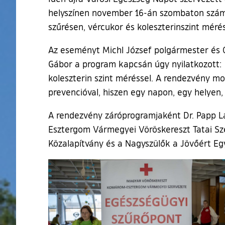
helyszínen november 16-án szombaton számos
szűrésen, vércukor és koleszterinszint mér
Az eseményt Michl József polgármester és O
Gábor a program kapcsán úgy nyilatkozott: -
koleszterin szint méréssel. A rendezvény m
prevencióval, hiszen egy napon, egy helyen
A rendezvény záróprogramjaként Dr. Papp La
Esztergom Vármegyei Vöröskereszt Tatai Sze
Közalapítvány és a Nagyszülők a Jövőért Eg
Ugrás a galéria utánra