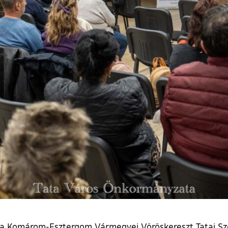
 a Komárom-Esztergom Vármegyei Vöröskereszt Tatai Sze