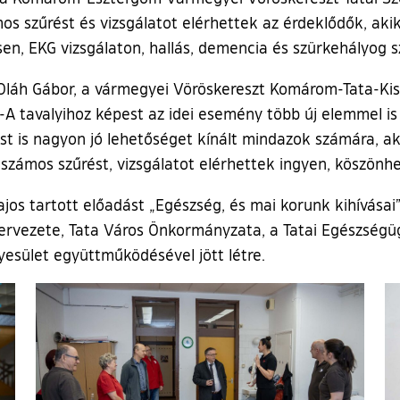
 szűrést és vizsgálatot elérhettek az érdeklődők, akik
ésen, EKG vizsgálaton, hallás, demencia és szürkehályog
láh Gábor, a vármegyei Vöröskereszt Komárom-Tata-Kisb
A tavalyihoz képest az idei esemény több új elemmel is 
ost is nagyon jó lehetőséget kínált mindazok számára, a
, számos szűrést, vizsgálatot elérhettek ingyen, köszö
jos tartott előadást „Egészség, és mai korunk kihívás
rvezete, Tata Város Önkormányzata, a Tatai Egészségügy
yesület együttműködésével jött létre.