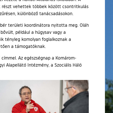
 részt vehettek többek között csontritkulás
 szűrésen, különböző tanácsadásokon.
ér területi koordinátora nyitotta meg. Oláh
bővült, például a húgysav vagy a
kik tényleg komolyan foglalkoznak a
nhetően a támogatóknak.
ai” címmel. Az egészségnap a Komárom-
i Alapellátó Intézmény, a Szociális Háló