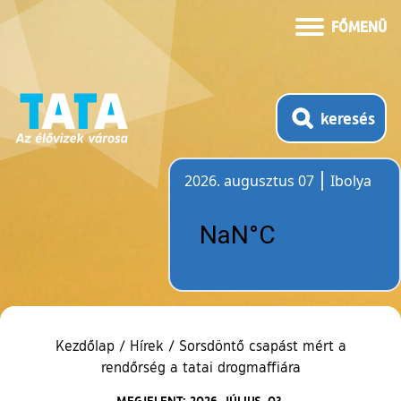
FŐMENÜ
keresés
2026. augusztus 07
Ibolya
Időjárás
Kezdőlap
/
Hírek
/
Sorsdöntő csapást mért a
rendőrség a tatai drogmaffiára
MEGJELENT: 2026. JÚLIUS. 03.