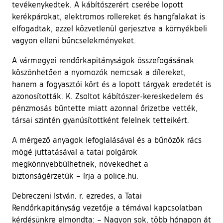
tevékenykedtek. A kábítószerért cserébe lopott
kerékpárokat, elektromos rollereket és hangfalakat is
elfogadtak, ezzel közvetlenül gerjesztve a környékbeli
vagyon elleni bűncselekményeket.
A vármegyei rendőrkapitányságok összefogásának
köszönhetően a nyomozók nemcsak a dílereket,
hanem a fogyasztói kört és a lopott tárgyak eredetét is
azonosították. K. Zsoltot kábítószer-kereskedelem és
pénzmosás bűntette miatt azonnal őrizetbe vették,
társai szintén gyanúsítottként felelnek tetteikért.
A mérgező anyagok lefoglalásával és a bűnözők rács
mögé juttatásával a tatai polgárok
megkönnyebbülhetnek, növekedhet a
biztonságérzetük – írja a police.hu.
Debreczeni István. r. ezredes, a Tatai
Rendőrkapitányság vezetője a témával kapcsolatban
kérdésünkre elmondta: – Nagyon sok, több hónapon át