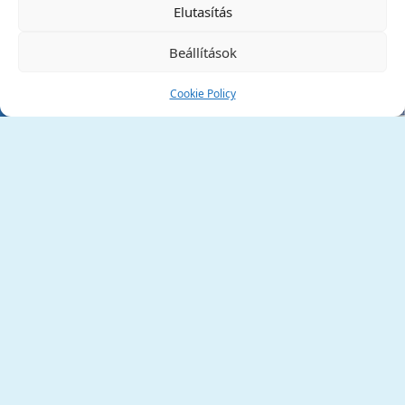
Elutasítás
Beállítások
Cookie Policy
Tata Város Önkormányzata
2890 Tata, Kossuth tér 1.
Telefon:
+36 34 / 588 600
Fax:
+36 34 / 587 078
Email:
ph@tata.hu
(külső hivatkozás)
Archívum
Díjaink
Adatvédelmi nyilatkozat
Akadálymentesítési nyilatkozat
Pályázatok
(külső hivatkozás)