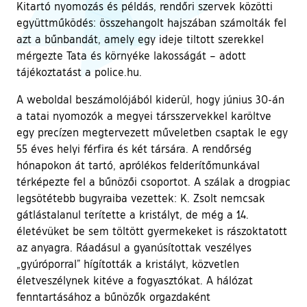
Kitartó nyomozás és példás, rendőri szervek közötti
együttműködés: összehangolt hajszában számolták fel
azt a bűnbandát, amely egy ideje tiltott szerekkel
mérgezte Tata és környéke lakosságát – adott
tájékoztatást a police.hu.
A weboldal beszámolójából kiderül, hogy június 30-án
a tatai nyomozók a megyei társszervekkel karöltve
egy precízen megtervezett műveletben csaptak le egy
55 éves helyi férfira és két társára. A rendőrség
hónapokon át tartó, aprólékos felderítőmunkával
térképezte fel a bűnözői csoportot. A szálak a drogpiac
legsötétebb bugyraiba vezettek: K. Zsolt nemcsak
gátlástalanul terítette a kristályt, de még a 14.
életévüket be sem töltött gyermekeket is rászoktatott
az anyagra. Ráadásul a gyanúsítottak veszélyes
„gyúróporral” hígították a kristályt, közvetlen
életveszélynek kitéve a fogyasztókat. A hálózat
fenntartásához a bűnözők orgazdaként