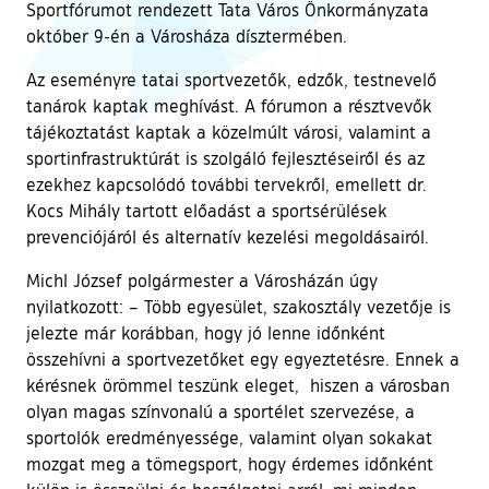
Sportfórumot rendezett Tata Város Önkormányzata
október 9-én a Városháza dísztermében.
Az eseményre tatai sportvezetők, edzők, testnevelő
tanárok kaptak meghívást. A fórumon a résztvevők
tájékoztatást kaptak a közelmúlt városi, valamint a
sportinfrastruktúrát is szolgáló fejlesztéseiről és az
ezekhez kapcsolódó további tervekről, emellett dr.
Kocs Mihály tartott előadást a sportsérülések
prevenciójáról és alternatív kezelési megoldásairól.
Michl József polgármester a Városházán úgy
nyilatkozott: – Több egyesület, szakosztály vezetője is
jelezte már korábban, hogy jó lenne időnként
összehívni a sportvezetőket egy egyeztetésre. Ennek a
kérésnek örömmel teszünk eleget, hiszen a városban
olyan magas színvonalú a sportélet szervezése, a
sportolók eredményessége, valamint olyan sokakat
mozgat meg a tömegsport, hogy érdemes időnként