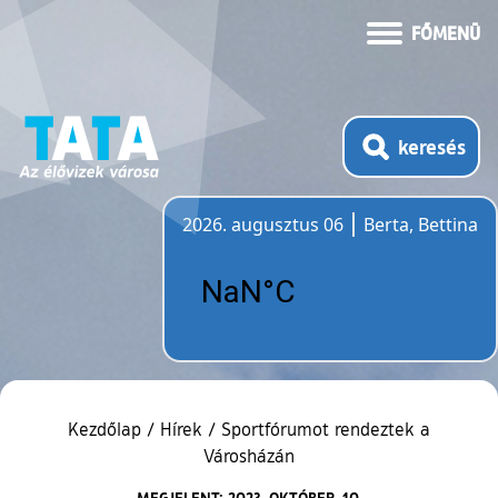
FŐMENÜ
keresés
2026. augusztus 06
Berta, Bettina
Időjárás
Kezdőlap
/
Hírek
/
Sportfórumot rendeztek a
Városházán
MEGJELENT: 2023. OKTÓBER. 10.