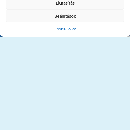
Elutasítás
Beállítások
Cookie Policy
Tata Város Önkormányzata
2890 Tata, Kossuth tér 1.
Telefon:
+36 34 / 588 600
Fax:
+36 34 / 587 078
Email:
ph@tata.hu
(külső hivatkozás)
Archívum
Díjaink
Adatvédelmi nyilatkozat
Akadálymentesítési nyilatkozat
Pályázatok
(külső hivatkozás)