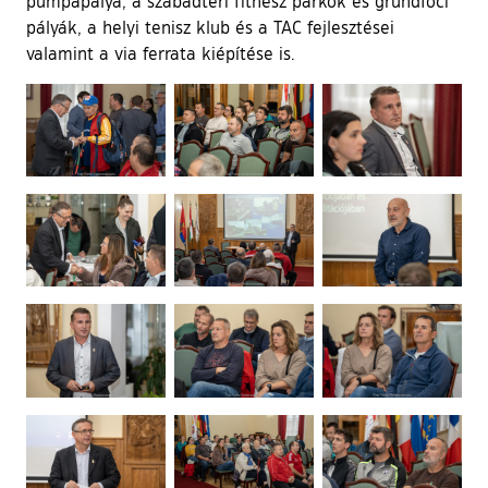
pumpapálya, a szabadtéri fitnesz parkok és grundfoci
pályák, a helyi tenisz klub és a TAC fejlesztései
valamint a via ferrata kiépítése is.
Ugrás a galéria utánra