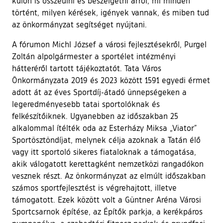
külön is összeülni és beszélgetni arról, mi minden
történt, milyen kérések, igények vannak, és miben tud
az önkormányzat segítséget nyújtani.
A fórumon Michl József a városi fejlesztésekről, Purgel
Zoltán alpolgármester a sportélet intézményi
hátteréről tartott tájékoztatót. Tata Város
Önkormányzata 2019 és 2023 között 1591 egyedi érmet
adott át az éves Sportdíj-átadó ünnepségeken a
legeredményesebb tatai sportolóknak és
felkészítőiknek. Ugyanebben az időszakban 25
alkalommal ítélték oda az Esterházy Miksa „Viator”
Sportösztöndíjat, melynek célja azoknak a Tatán élő
vagy itt sportoló sikeres fiataloknak a támogatása,
akik válogatott kerettagként nemzetközi rangadókon
vesznek részt. Az önkormányzat az elmúlt időszakban
számos sportfejlesztést is végrehajtott, illetve
támogatott. Ezek között volt a Güntner Aréna Városi
Sportcsarnok építése, az Építők parkja, a kerékpáros