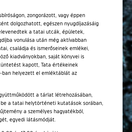
sbíróságon, zongorázott, vagy éppen
ként dolgozhatott, egészen nyugdíjazásáig
evenedtek a tatai utcák, épületek,
yugdíjba vonulása után még aktívabban
tai, családja és ismerőseinek emlékei,
böző kiadványokban, saját könyvei is
tüntetést kapott, Tata értékeinek
ban helyezett el emléktáblát az
gyüttműködött a tárlat létrehozásában,
be a tatai helytörténeti kutatások sorában,
yűjtemény a személyes hagyatékból,
ét, egyedi látásmódját.