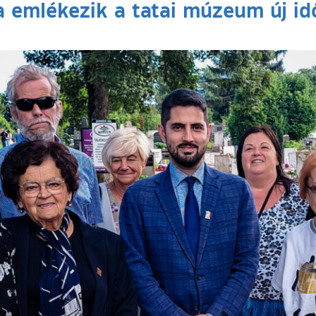
 emlékezik a tatai múzeum új idő