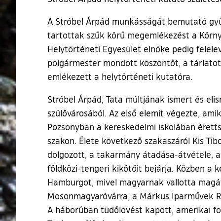
A Stróbel Árpád munkásságát bemutató gyűj
tartottak szűk körű megemlékezést a Környe
Helytörténeti Egyesület elnöke pedig felele
polgármester mondott köszöntőt, a tárlato
emlékezett a helytörténeti kutatóra.
Stróbel Árpád, Tata múltjának ismert és elis
szülővárosából. Az első elemit végezte, am
Pozsonyban a kereskedelmi iskolában érett
szakon. Élete következő szakaszáról Kis Ti
dolgozott, a takarmány átadása-átvétele, a 
földközi-tengeri kikötőit bejárja. Közben a k
Hamburgot, mivel magyarnak vallotta magát.
Mosonmagyaróvárra, a Márkus Iparművek Rés
A háborúban tüdőlövést kapott, amerikai fog