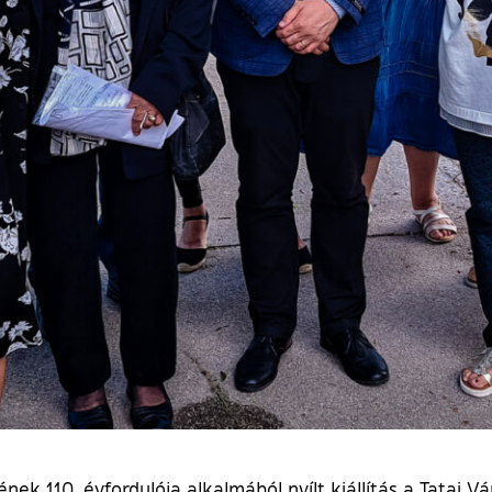
nek 110. évfordulója alkalmából nyílt kiállítás a Tatai V