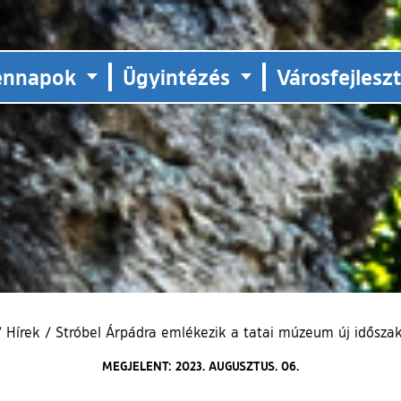
ennapok
Ügyintézés
Városfejlesz
/
Hírek
/
Stróbel Árpádra emlékezik a tatai múzeum új időszaki
MEGJELENT: 2023. AUGUSZTUS. 06.