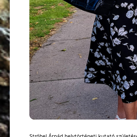
Stróbel Árpád helytörténeti kutató születésé