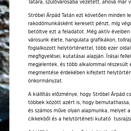
Tatára, szülővárosába vezetett, ahová már vi
Stróbel Árpád Tatán ezt követően minden le
rakodómunkásként keresett pénzt, míg végül
betöltve ezt a feladatot. Még aktív éveib
városunk élete, hangulata grafikákon, tollr
foglalkozott helytörténettel, több ezer olda
megfigyelései, kutatásai alapján. Írásai fe
megjelentek, és több alkalommal részesült 
megmentése érdekében kifejtett helytörtén
önkormányzat.
A kiállítás előzménye, hogy Stróbel Árpád 
többek között azért is, hogy bemutathassa,
és számos műve olyan alapmunka, melyet a 
cikkekből és a helytörténeti kutató tusraj