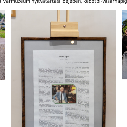
a Vármúzeum nyitvatartási idejében, keddtől-vasárnapig 