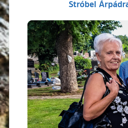
Stróbel Árpádra