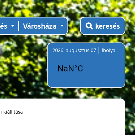
tés
Városháza
keresés
2026. augusztus 07
Ibolya
Időjárás
 kiállítása