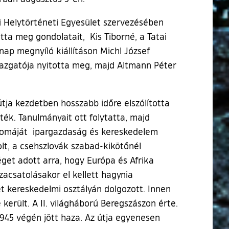
 Helytörténeti Egyesület szervezésében
ta meg gondolatait, Kis Tiborné, a Tatai
nap megnyíló kiállításon Michl József
azgatója nyitotta meg, majd Altmann Péter
útja kezdetben hosszabb időre elszólította
ék. Tanulmányait ott folytatta, majd
plomáját ipargazdaság és kereskedelem
lt, a csehszlovák szabad-kikötőnél
éget adott arra, hogy Európa és Afrika
szacsatolásakor el kellett hagynia
t kereskedelmi osztályán dolgozott. Innen
ült. A II. világháború Beregszászon érte.
1945 végén jött haza. Az útja egyenesen