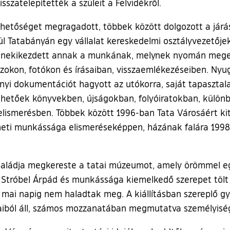
sszatelepítették a szüleit a Felvidékről.
hetőséget megragadott, többek között dolgozott a járá
 Tatabányán egy vállalat kereskedelmi osztályvezetője
en nekikezdett annak a munkának, melynek nyomán megel
ajzokon, fotókon és írásaiban, visszaemlékezéseiben. N
lnyi dokumentációt hagyott az utókorra, saját tapasztala
llelhetőek könyvekben, újságokban, folyóiratokban, külön
elismerésben. Többek között 1996-ban Tata Városáért ki
eti munkássága elismeréseképpen, házának falára 1998-
családja megkereste a tatai múzeumot, amely örömmel e
 Stróbel Árpád és munkássága kiemelkedő szerepet tölt 
mai napig nem haladtak meg. A kiállításban szereplő g
zaiból áll, számos mozzanatában megmutatva személyiség