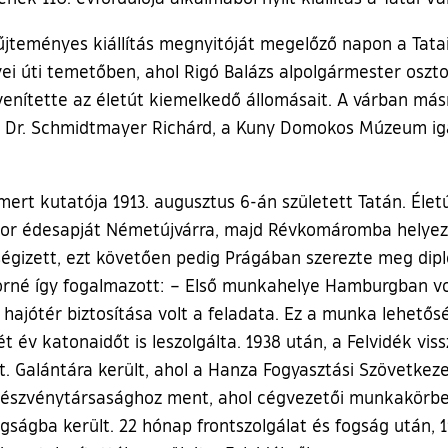
teményes kiállítás megnyitóját megelőző napon a Tatai
i úti temetőben, ahol Rigó Balázs alpolgármester osztot
venítette az életút kiemelkedő állomásait. A várban más
t Dr. Schmidtmayer Richárd, a Kuny Domokos Múzeum ig
mert kutatója 1913. augusztus 6-án született Tatán. Élet
ikor édesapját Németújvárra, majd Révkomáromba helyezt
ségizett, ezt követően pedig Prágában szerezte meg di
borné így fogalmazott: – Első munkahelye Hamburgban vo
hajótér biztosítása volt a feladata. Ez a munka lehetős
ét év katonaidőt is leszolgálta. 1938 után, a Felvidék vis
 Galántára került, ahol a Hanza Fogyasztási Szövetkeze
zvénytársasághoz ment, ahol cégvezetői munkakörbe ker
ságba került. 22 hónap frontszolgálat és fogság után, 