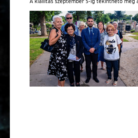
A kiállítás szeptember 5-ig tekinthető meg 
Ugrás a galéria utánra